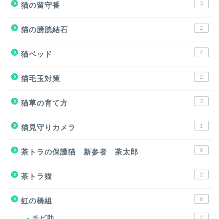
3
猫の留守番
2
猫の膀胱結石
2
猫ベッド
2
猫毛玉対策
3
猫草の育て方
1
猫見守りカメラ
9
茶トラの保護猫 新参者 茶太郎
2
茶トラ猫
6
虹の橋組
チビ助
2