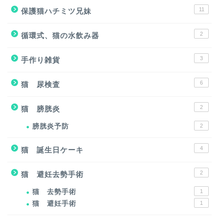
11
保護猫ハチミツ兄妹
2
循環式、猫の水飲み器
3
手作り雑貨
6
猫 尿検査
2
猫 膀胱炎
膀胱炎予防
2
4
猫 誕生日ケーキ
2
猫 避妊去勢手術
猫 去勢手術
1
猫 避妊手術
1