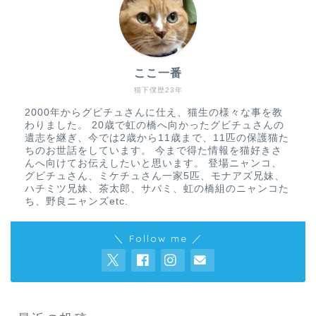
ここ一番
猫下僕歴23年
2000年からグビチュさんに仕え、猫生の様々な事を教
わりました。 20歳で虹の橋へ向かったグビチュさんの
遺志を継ぎ、今では2歳から11歳まで、11匹の保護猫た
ちのお世話をしています。 今まで得た情報を猫好きさ
んへ向けてお伝えしたいと思います。 登場ニャンコ、
グビチュさん、ミケチュさん一家5匹、モナアズ兄妹、
ハチミツ兄妹、茶太郎、サバミ、虹の橋組のニャンコた
ち、野良ニャンズetc.
＼ Follow me ／