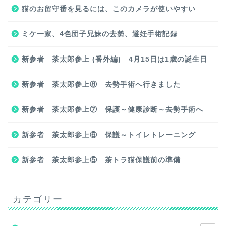
猫のお留守番を見るには、このカメラが使いやすい
ミケ一家、4色団子兄妹の去勢、避妊手術記録
新参者 茶太郎参上 (番外編) 4月15日は1歳の誕生日
新参者 茶太郎参上⑧ 去勢手術へ行きました
新参者 茶太郎参上⑦ 保護～健康診断～去勢手術へ
新参者 茶太郎参上⑥ 保護～トイレトレーニング
新参者 茶太郎参上⑤ 茶トラ猫保護前の準備
カテゴリー