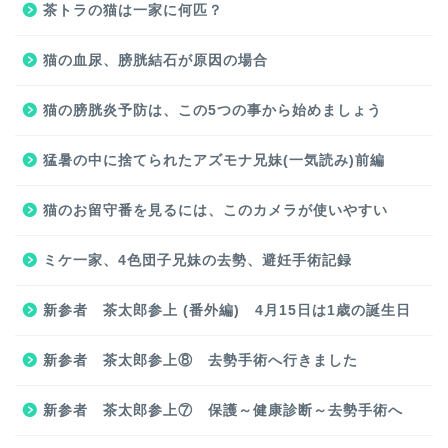
茶トラの猫は一家に何匹？
猫の血尿、膀胱結石が原因の場合
猫の膀胱炎予防は、この5つの事から始めましょう
猛暑の中に捨てられたアズモナ兄妹(一気読み)前編
猫のお留守番を見るには、このカメラが使いやすい
ミケ一家、4色団子兄妹の去勢、避妊手術記録
新参者 茶太郎参上 (番外編) 4月15日は1歳の誕生日
新参者 茶太郎参上⑧ 去勢手術へ行きました
新参者 茶太郎参上⑦ 保護～健康診断～去勢手術へ