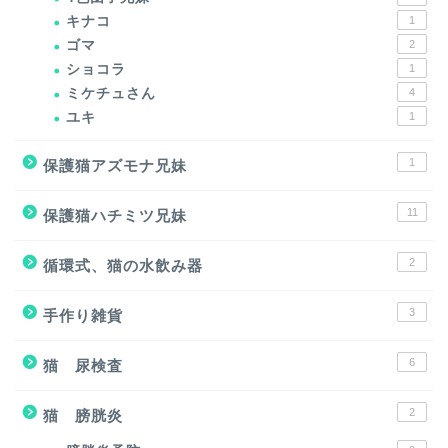
キナコ
1
ゴマ
2
ショコラ
1
ミケチュさん
4
ユキ
1
1
保護猫アズモナ兄妹
11
保護猫ハチミツ兄妹
2
循環式、猫の水飲み器
3
手作り雑貨
6
猫 尿検査
2
猫 膀胱炎