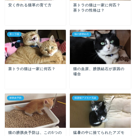
安く作れる猫草の育て方
茶トラの猫は一家に何匹？
茶トラの性格は？
茶トラ猫
猫の膀胱結石
茶トラの猫は一家に何匹？
猫の血尿、膀胱結石が原因の
場合
膀胱炎予防
保護猫アズモナ兄妹
猫の膀胱炎予防は、この5つの
猛暑の中に捨てられたアズモ