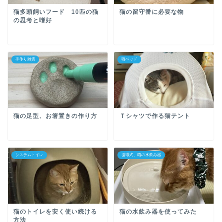
猫多頭飼いフード 10匹の猫
猫の留守番に必要な物
の思考と嗜好
手作り雑貨
猫ベッド
猫の足型、お箸置きの作り方
Ｔシャツで作る猫テント
システムトイレ
循環式、猫の水飲み器
猫のトイレを安く使い続ける
猫の水飲み器を使ってみた
方法