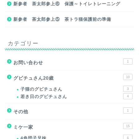
新参者 茶太郎参上⑥ 保護～トイレトレーニング
新参者 茶太郎参上⑤ 茶トラ猫保護前の準備
カテゴリー
1
お問い合わせ
10
グビチュさん20歳
子猫のグビチュさん
3
若き日のグビチュさん
4
1
その他
15
ミケ一家
4色団子兄妹
6