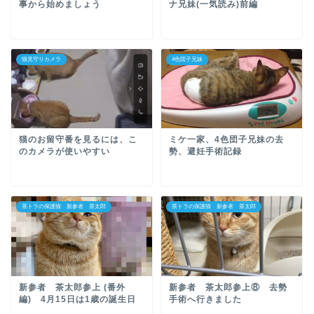
事から始めましょう
ナ兄妹(一気読み)前編
猫見守りカメラ
4色団子兄妹
猫のお留守番を見るには、こ
ミケ一家、4色団子兄妹の去
のカメラが使いやすい
勢、避妊手術記録
茶トラの保護猫 新参者 茶太郎
茶トラの保護猫 新参者 茶太郎
新参者 茶太郎参上 (番外
新参者 茶太郎参上⑧ 去勢
編) 4月15日は1歳の誕生日
手術へ行きました