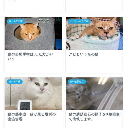
猫 去勢手術
グビチュさん20歳
猫の去勢手術は,した方がい
グビという名の猫
い？
猫の留守番
猫の膀胱結石
猫の熱中症 猫が居る場所の
猫の膀胱結石の様子をX線画像
室温管理
で比較します。