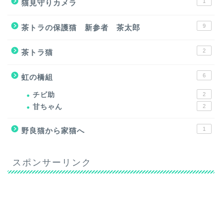
1
猫見守りカメラ
9
茶トラの保護猫 新参者 茶太郎
2
茶トラ猫
6
虹の橋組
チビ助
2
甘ちゃん
2
1
野良猫から家猫へ
スポンサーリンク