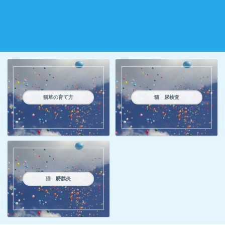
猫草の育て方
猫 尿検査
猫 膀胱炎