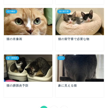
虹の橋組
猫の留守番
猫の肖像画
猫の留守番で必要な物
猫 膀胱炎
ゴマ
猫の膀胱炎予防
象に見える猫