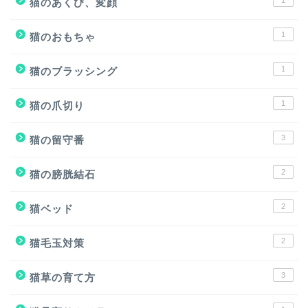
1
猫のあくび、変顔
1
猫のおもちゃ
1
猫のブラッシング
1
猫の爪切り
3
猫の留守番
2
猫の膀胱結石
2
猫ベッド
2
猫毛玉対策
3
猫草の育て方