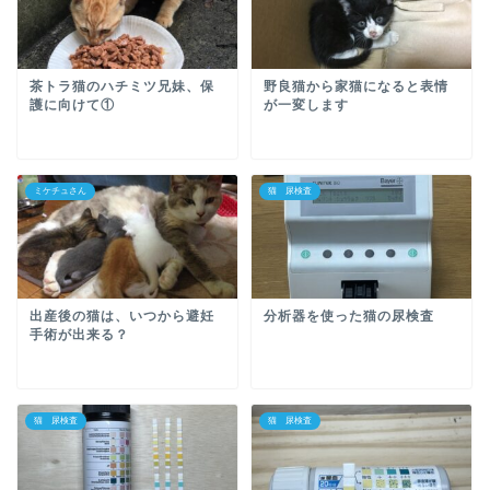
茶トラ猫のハチミツ兄妹、保
野良猫から家猫になると表情
護に向けて①
が一変します
ミケチュさん
猫 尿検査
出産後の猫は、いつから避妊
分析器を使った猫の尿検査
手術が出来る？
猫 尿検査
猫 尿検査