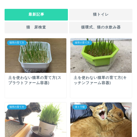
最新記事
猫トイレ
猫 尿検査
循環式、猫の水飲み器
猫草の育て方
猫草の育て方
土を使わない猫草の育て方(ス
土を使わない猫草の育て方(キ
プラウトファーム容器)
ッチンファーム容器)
猫草の育て方
茶トラ猫