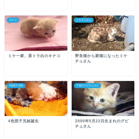
キナコ
ミケチュさん
ミケ一家、茶トラ白のキナコ
野良猫から家猫になったミケ
チュさん
4色団子兄妹
子猫のグビチュさん
4色団子兄妹誕生
2000年5月22日生まれのグビ
チュさん