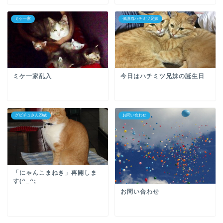
ミケ一家
保護猫ハチミツ兄妹
ミケ一家乱入
今日はハチミツ兄妹の誕生日
グビチュさん20歳
お問い合わせ
「にゃんこまねき」再開しま
す(^_^;
お問い合わせ