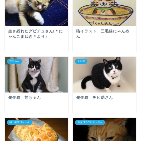
生き残れたグビチュさん(＊に
猫イラスト 三毛猫にゃんめ
ゃんこまねき＊より）
ん
甘ちゃん
チビ助
先住猫 甘ちゃん
先住猫 チビ助さん
猫 誕生日ケーキ
若き日のグビチュさん