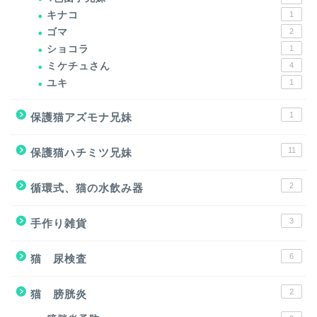
キナコ
1
ゴマ
2
ショコラ
1
ミケチュさん
4
ユキ
1
1
保護猫アズモナ兄妹
11
保護猫ハチミツ兄妹
2
循環式、猫の水飲み器
3
手作り雑貨
6
猫 尿検査
2
猫 膀胱炎