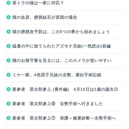
茶トラの猫は一家に何匹？
猫の血尿、膀胱結石が原因の場合
猫の膀胱炎予防は、この5つの事から始めましょう
猛暑の中に捨てられたアズモナ兄妹(一気読み)前編
猫のお留守番を見るには、このカメラが使いやすい
ミケ一家、4色団子兄妹の去勢、避妊手術記録
新参者 茶太郎参上 (番外編) 4月15日は1歳の誕生日
新参者 茶太郎参上⑧ 去勢手術へ行きました
新参者 茶太郎参上⑦ 保護～健康診断～去勢手術へ