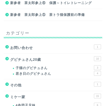
新参者 茶太郎参上⑥ 保護～トイレトレーニング
新参者 茶太郎参上⑤ 茶トラ猫保護前の準備
カテゴリー
1
お問い合わせ
10
グビチュさん20歳
子猫のグビチュさん
3
若き日のグビチュさん
4
1
その他
15
ミケ一家
4色団子兄妹
6