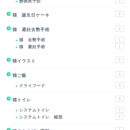
膀胱炎予防
2
4
猫 誕生日ケーキ
2
猫 避妊去勢手術
猫 去勢手術
1
猫 避妊手術
1
4
猫イラスト
3
猫ご飯
ドライフード
3
6
猫トイレ
システムトイレ
2
システムトイレ 縦型
2
1