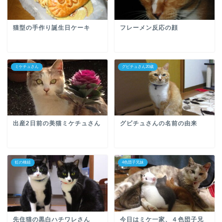
猫型の手作り誕生日ケーキ
フレーメン反応の顔
ミケチュさん
グビチュさん20歳
出産2日前の美猫ミケチュさん
グビチュさんの名前の由来
虹の橋組
4色団子兄妹
先住猫の黒白ハチワレさん
今日はミケ一家、４色団子兄