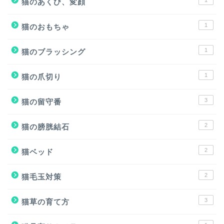
猫のあくび、変顔
1
猫のおもちゃ
1
猫のブラッシング
1
猫の爪切り
3
猫の留守番
2
猫の膀胱結石
2
猫ベッド
2
猫毛玉対策
3
猫草の育て方