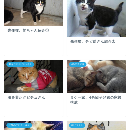
先住猫、甘ちゃん紹介①
先住猫、チビ助さん紹介①
若き日のグビチュさん
4色団子兄妹
服を着たグビチュさん
ミケ一家、4色団子兄妹の家族
構成
子猫のグビチュさん
猫イラスト