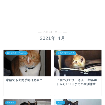
― ARCHIVES ―
2021年 4月
若き日のグビチュさん
子猫のグビチュさん
家猫でも去勢手術は必要？
子猫のグビチュさん、生後40
日から130日までの実測体重
甘ちゃん
チビ助