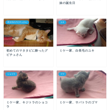
妹の誕生日
若き日のグビチュさん
ユキ
初めてのマタタビに酔ったグ
ミケ一家、白長毛のユキ
ビチュさん
ショコラ
ゴマ
ミケ一家、キジトラのショコ
ミケ一家、サバトラのゴマ
ラ