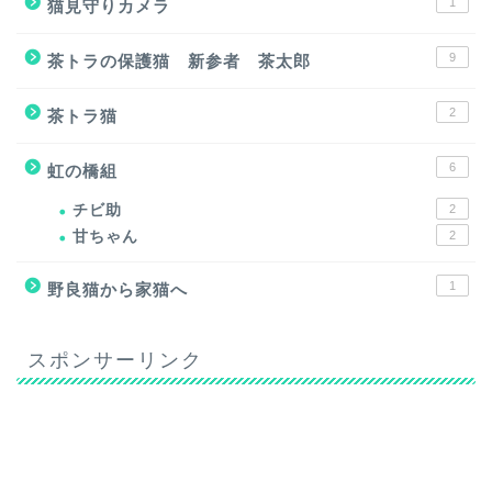
1
猫見守りカメラ
9
茶トラの保護猫 新参者 茶太郎
2
茶トラ猫
6
虹の橋組
チビ助
2
甘ちゃん
2
1
野良猫から家猫へ
スポンサーリンク