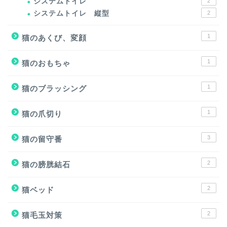
システムトイレ
2
システムトイレ 縦型
2
1
猫のあくび、変顔
1
猫のおもちゃ
1
猫のブラッシング
1
猫の爪切り
3
猫の留守番
2
猫の膀胱結石
2
猫ベッド
2
猫毛玉対策