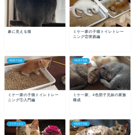
象に見える猫
ミケ一家の子猫トイレトレー
ニング②実践編
4色団子兄妹
4色団子兄妹
ミケ一家の子猫トイレトレー
ミケ一家、4色団子兄妹の家族
ニング①入門編
構成
ミケチュさん
4色団子兄妹