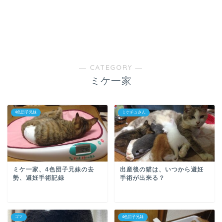
― CATEGORY ―
ミケ一家
4色団子兄妹
ミケチュさん
ミケ一家、4色団子兄妹の去
出産後の猫は、いつから避妊
勢、避妊手術記録
手術が出来る？
ゴマ
4色団子兄妹