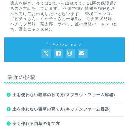
遺志を継ぎ、今では2歳から11歳まで、11匹の保護猫た
ちのお世話をしています。 今まで得た情報を猫好きさ
んへ向けてお伝えしたいと思います。 登場ニャンコ、
グビチュさん、ミケチュさん一家5匹、モナアズ兄妹、
ハチミツ兄妹、茶太郎、サバミ、虹の橋組のニャンコた
ち、野良ニャンズetc.
＼ Follow me ／
最近の投稿
土を使わない猫草の育て方(スプラウトファーム容器)
土を使わない猫草の育て方(キッチンファーム容器)
安く作れる猫草の育て方