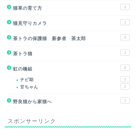
3
猫草の育て方
1
猫見守りカメラ
9
茶トラの保護猫 新参者 茶太郎
2
茶トラ猫
6
虹の橋組
チビ助
2
甘ちゃん
2
1
野良猫から家猫へ
スポンサーリンク