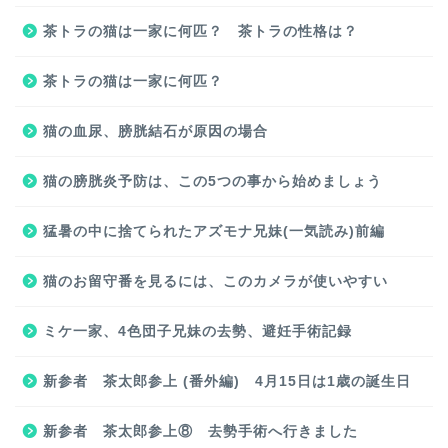
茶トラの猫は一家に何匹？ 茶トラの性格は？
茶トラの猫は一家に何匹？
猫の血尿、膀胱結石が原因の場合
猫の膀胱炎予防は、この5つの事から始めましょう
猛暑の中に捨てられたアズモナ兄妹(一気読み)前編
猫のお留守番を見るには、このカメラが使いやすい
ミケ一家、4色団子兄妹の去勢、避妊手術記録
新参者 茶太郎参上 (番外編) 4月15日は1歳の誕生日
新参者 茶太郎参上⑧ 去勢手術へ行きました