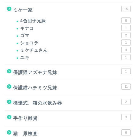
15
ミケ一家
4色団子兄妹
6
キナコ
1
ゴマ
2
ショコラ
1
ミケチュさん
4
ユキ
1
1
保護猫アズモナ兄妹
11
保護猫ハチミツ兄妹
2
循環式、猫の水飲み器
3
手作り雑貨
6
猫 尿検査