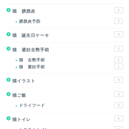
2
猫 膀胱炎
膀胱炎予防
2
4
猫 誕生日ケーキ
2
猫 避妊去勢手術
猫 去勢手術
1
猫 避妊手術
1
4
猫イラスト
3
猫ご飯
ドライフード
3
6
猫トイレ