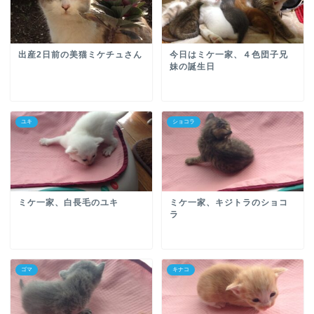
出産2日前の美猫ミケチュさん
今日はミケ一家、４色団子兄
妹の誕生日
ユキ
ショコラ
ミケ一家、白長毛のユキ
ミケ一家、キジトラのショコ
ラ
ゴマ
キナコ