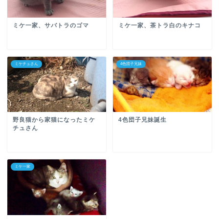
ミケ一家、サバトラのゴマ
ミケ一家、茶トラ白のキナコ
ミケチュさん
4色団子兄妹
野良猫から家猫になったミケ
4色団子兄妹誕生
チュさん
ミケ一家