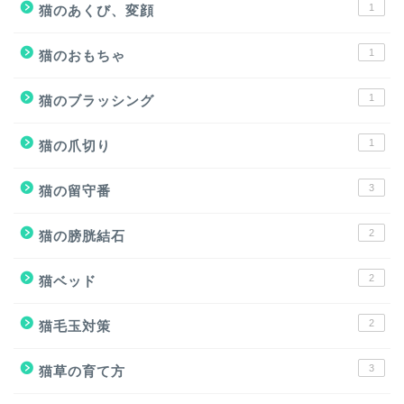
1
猫のあくび、変顔
1
猫のおもちゃ
1
猫のブラッシング
1
猫の爪切り
3
猫の留守番
2
猫の膀胱結石
2
猫ベッド
2
猫毛玉対策
3
猫草の育て方