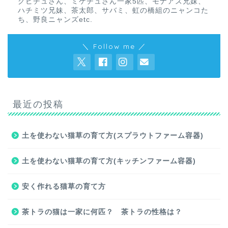
グビチュさん、ミケチュさん一家5匹、モナアズ兄妹、
ハチミツ兄妹、茶太郎、サバミ、虹の橋組のニャンコた
ち、野良ニャンズetc.
＼ Follow me ／
最近の投稿
土を使わない猫草の育て方(スプラウトファーム容器)
土を使わない猫草の育て方(キッチンファーム容器)
安く作れる猫草の育て方
茶トラの猫は一家に何匹？ 茶トラの性格は？