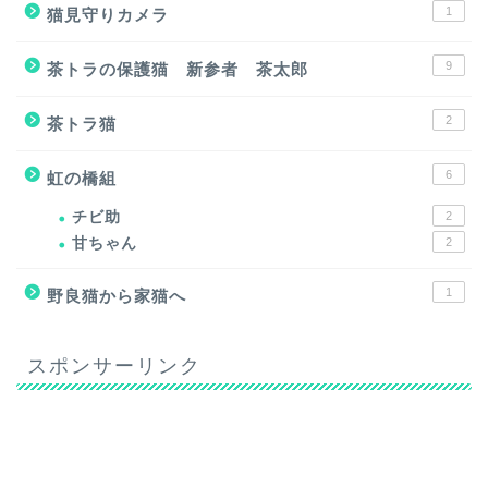
1
猫見守りカメラ
9
茶トラの保護猫 新参者 茶太郎
2
茶トラ猫
6
虹の橋組
チビ助
2
甘ちゃん
2
1
野良猫から家猫へ
スポンサーリンク