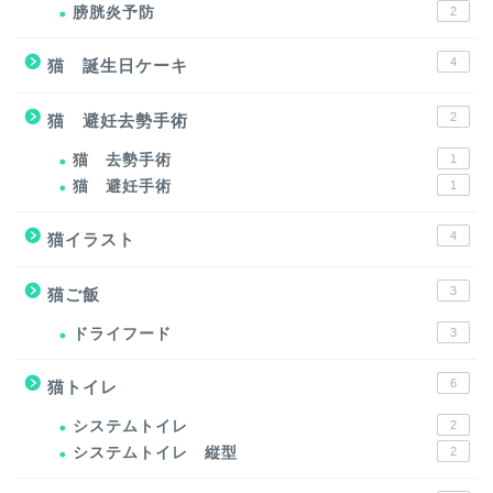
膀胱炎予防
2
4
猫 誕生日ケーキ
2
猫 避妊去勢手術
猫 去勢手術
1
猫 避妊手術
1
4
猫イラスト
3
猫ご飯
ドライフード
3
6
猫トイレ
システムトイレ
2
システムトイレ 縦型
2