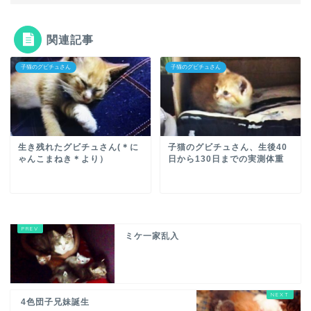
関連記事
子猫のグビチュさん
子猫のグビチュさん
生き残れたグビチュさん(＊に
子猫のグビチュさん、生後40
ゃんこまねき＊より）
日から130日までの実測体重
ミケ一家乱入
4色団子兄妹誕生