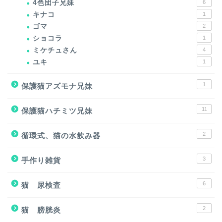
4色団子兄妹
6
キナコ
1
ゴマ
2
ショコラ
1
ミケチュさん
4
ユキ
1
1
保護猫アズモナ兄妹
11
保護猫ハチミツ兄妹
2
循環式、猫の水飲み器
3
手作り雑貨
6
猫 尿検査
2
猫 膀胱炎