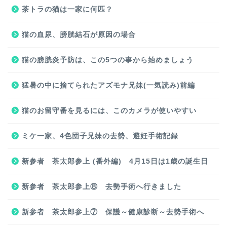
茶トラの猫は一家に何匹？
猫の血尿、膀胱結石が原因の場合
猫の膀胱炎予防は、この5つの事から始めましょう
猛暑の中に捨てられたアズモナ兄妹(一気読み)前編
猫のお留守番を見るには、このカメラが使いやすい
ミケ一家、4色団子兄妹の去勢、避妊手術記録
新参者 茶太郎参上 (番外編) 4月15日は1歳の誕生日
新参者 茶太郎参上⑧ 去勢手術へ行きました
新参者 茶太郎参上⑦ 保護～健康診断～去勢手術へ