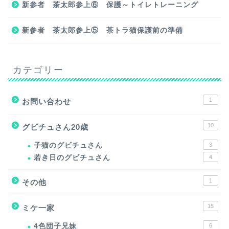
新参者 茶太郎参上⑥ 保護～トイレトレーニング
新参者 茶太郎参上⑤ 茶トラ猫保護前の準備
カテゴリー
1
お問い合わせ
10
グビチュさん20歳
子猫のグビチュさん
3
若き日のグビチュさん
4
1
その他
15
ミケ一家
4色団子兄妹
6