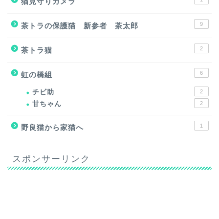
猫見守りカメラ
9
茶トラの保護猫 新参者 茶太郎
2
茶トラ猫
6
虹の橋組
チビ助
2
甘ちゃん
2
1
野良猫から家猫へ
スポンサーリンク