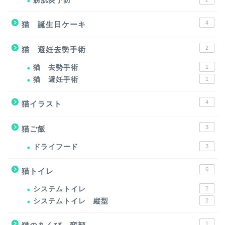
膀胱炎予防
4
猫 誕生日ケーキ
2
猫 避妊去勢手術
猫 去勢手術
1
猫 避妊手術
1
4
猫イラスト
3
猫ご飯
ドライフード
3
6
猫トイレ
システムトイレ
2
システムトイレ 縦型
2
1