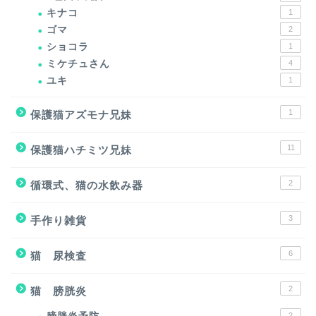
キナコ
1
ゴマ
2
ショコラ
1
ミケチュさん
4
ユキ
1
1
保護猫アズモナ兄妹
11
保護猫ハチミツ兄妹
2
循環式、猫の水飲み器
3
手作り雑貨
6
猫 尿検査
2
猫 膀胱炎
2