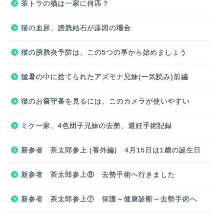
茶トラの猫は一家に何匹？
猫の血尿、膀胱結石が原因の場合
猫の膀胱炎予防は、この5つの事から始めましょう
猛暑の中に捨てられたアズモナ兄妹(一気読み)前編
猫のお留守番を見るには、このカメラが使いやすい
ミケ一家、4色団子兄妹の去勢、避妊手術記録
新参者 茶太郎参上 (番外編) 4月15日は1歳の誕生日
新参者 茶太郎参上⑧ 去勢手術へ行きました
新参者 茶太郎参上⑦ 保護～健康診断～去勢手術へ