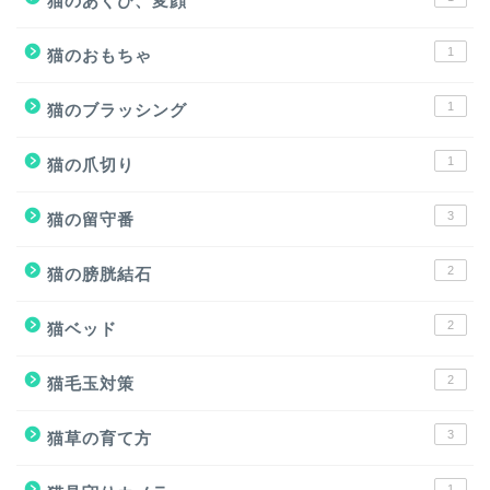
猫のあくび、変顔
1
猫のおもちゃ
1
猫のブラッシング
1
猫の爪切り
3
猫の留守番
2
猫の膀胱結石
2
猫ベッド
2
猫毛玉対策
3
猫草の育て方
1