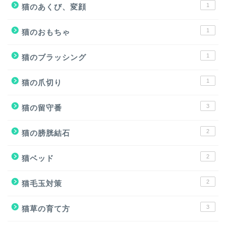
1
猫のあくび、変顔
1
猫のおもちゃ
1
猫のブラッシング
1
猫の爪切り
3
猫の留守番
2
猫の膀胱結石
2
猫ベッド
2
猫毛玉対策
3
猫草の育て方