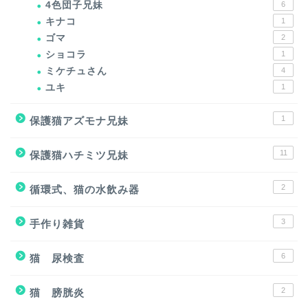
4色団子兄妹
6
キナコ
1
ゴマ
2
ショコラ
1
ミケチュさん
4
ユキ
1
1
保護猫アズモナ兄妹
11
保護猫ハチミツ兄妹
2
循環式、猫の水飲み器
3
手作り雑貨
6
猫 尿検査
2
猫 膀胱炎