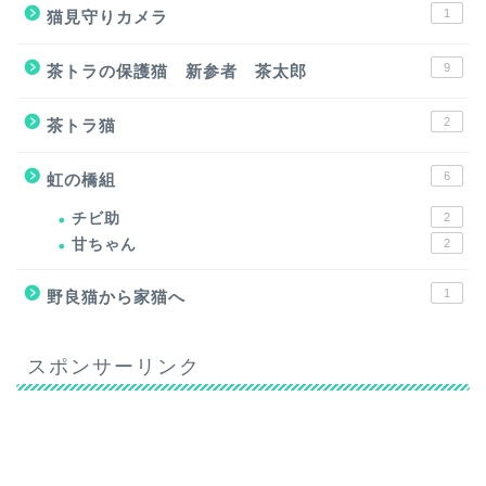
1
猫見守りカメラ
9
茶トラの保護猫 新参者 茶太郎
2
茶トラ猫
6
虹の橋組
チビ助
2
甘ちゃん
2
1
野良猫から家猫へ
スポンサーリンク