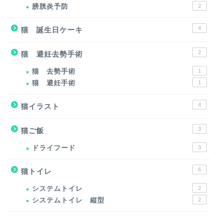
膀胱炎予防
2
4
猫 誕生日ケーキ
2
猫 避妊去勢手術
猫 去勢手術
1
猫 避妊手術
1
4
猫イラスト
3
猫ご飯
ドライフード
3
6
猫トイレ
システムトイレ
2
システムトイレ 縦型
2