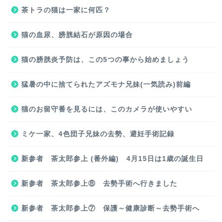
茶トラの猫は一家に何匹？
猫の血尿、膀胱結石が原因の場合
猫の膀胱炎予防は、この5つの事から始めましょう
猛暑の中に捨てられたアズモナ兄妹(一気読み)前編
猫のお留守番を見るには、このカメラが使いやすい
ミケ一家、4色団子兄妹の去勢、避妊手術記録
新参者 茶太郎参上 (番外編) 4月15日は1歳の誕生日
新参者 茶太郎参上⑧ 去勢手術へ行きました
新参者 茶太郎参上⑦ 保護～健康診断～去勢手術へ