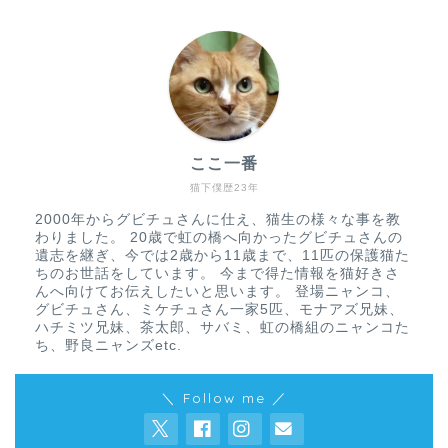
ここ一番
猫下僕歴23年
2000年からグビチュさんに仕え、猫生の様々な事を教
わりました。 20歳で虹の橋へ向かったグビチュさんの
遺志を継ぎ、今では2歳から11歳まで、11匹の保護猫た
ちのお世話をしています。 今まで得た情報を猫好きさ
んへ向けてお伝えしたいと思います。 登場ニャンコ、
グビチュさん、ミケチュさん一家5匹、モナアズ兄妹、
ハチミツ兄妹、茶太郎、サバミ、虹の橋組のニャンコた
ち、野良ニャンズetc.
＼ Follow me ／