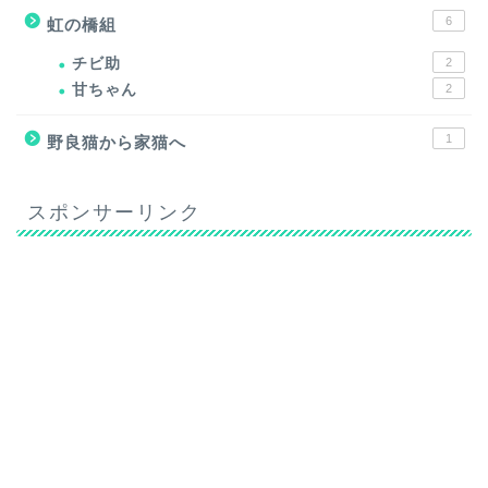
6
虹の橋組
チビ助
2
甘ちゃん
2
1
野良猫から家猫へ
スポンサーリンク