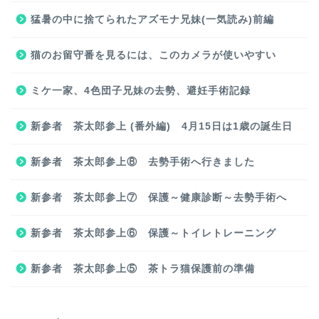
猛暑の中に捨てられたアズモナ兄妹(一気読み)前編
猫のお留守番を見るには、このカメラが使いやすい
ミケ一家、4色団子兄妹の去勢、避妊手術記録
新参者 茶太郎参上 (番外編) 4月15日は1歳の誕生日
新参者 茶太郎参上⑧ 去勢手術へ行きました
新参者 茶太郎参上⑦ 保護～健康診断～去勢手術へ
新参者 茶太郎参上⑥ 保護～トイレトレーニング
新参者 茶太郎参上⑤ 茶トラ猫保護前の準備