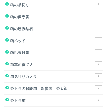
1
猫の爪切り
3
猫の留守番
2
猫の膀胱結石
2
猫ベッド
2
猫毛玉対策
3
猫草の育て方
1
猫見守りカメラ
9
茶トラの保護猫 新参者 茶太郎
2
茶トラ猫