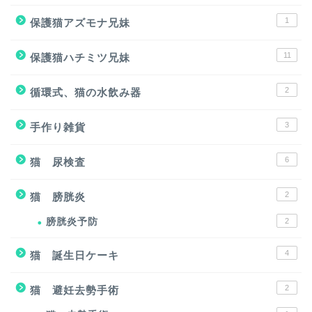
1
保護猫アズモナ兄妹
11
保護猫ハチミツ兄妹
2
循環式、猫の水飲み器
3
手作り雑貨
6
猫 尿検査
2
猫 膀胱炎
膀胱炎予防
2
4
猫 誕生日ケーキ
2
猫 避妊去勢手術