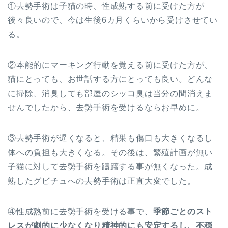
①去勢手術は子猫の時、性成熟する前に受けた方が
後々良いので、今は生後6カ月くらいから受けさせてい
る。
②本能的にマーキング行動を覚える前に受けた方が、
猫にとっても、お世話する方にとっても良い。どんな
に掃除、消臭しても部屋のシッコ臭は当分の間消えま
せんでしたから、去勢手術を受けるならお早めに。
③去勢手術が遅くなると、精巣も傷口も大きくなるし
体への負担も大きくなる。その後は、繁殖計画が無い
子猫に対して去勢手術を躊躇する事が無くなった。成
熟したグビチュへの去勢手術は正直大変でした。
④性成熟前に去勢手術を受ける事で、
季節ごとのスト
レスが劇的に少なくなり精神的にも安定するし、不穏