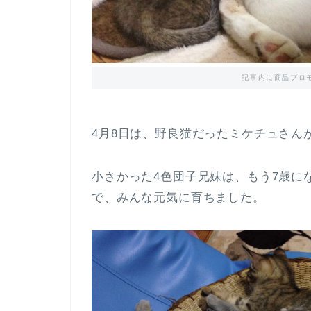
記事内に商品プロ
4月8日は、野良猫だったミケチュさん
小さかった4色団子兄妹は、もう7歳に
で、みんな元気に育ちました。