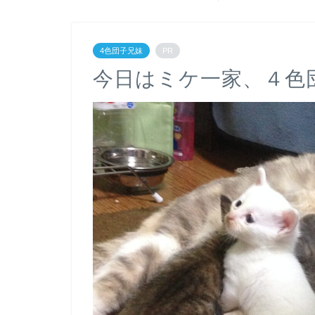
4色団子兄妹
PR
今日はミケ一家、４色