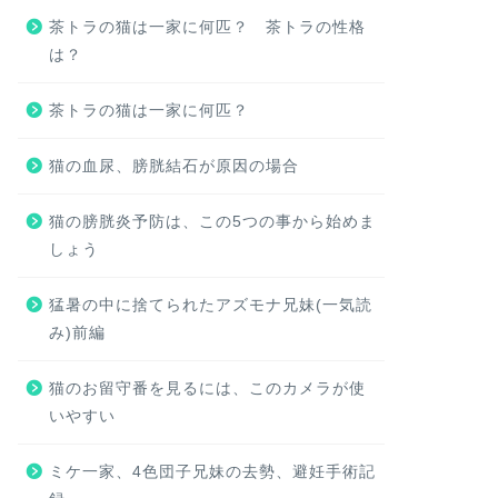
茶トラの猫は一家に何匹？ 茶トラの性格
は？
茶トラの猫は一家に何匹？
猫の血尿、膀胱結石が原因の場合
猫の膀胱炎予防は、この5つの事から始めま
しょう
猛暑の中に捨てられたアズモナ兄妹(一気読
み)前編
猫のお留守番を見るには、このカメラが使
いやすい
ミケ一家、4色団子兄妹の去勢、避妊手術記