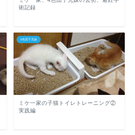
ミケ一家、4色団子兄妹の去勢、避妊手
術記録
4色団子兄妹
ミケ一家の子猫トイレトレーニング②
実践編