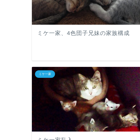
ミケ一家、4色団子兄妹の家族構成
ミケ一家