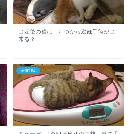
出産後の猫は、いつから避妊手術が出
来る？
4色団子兄妹