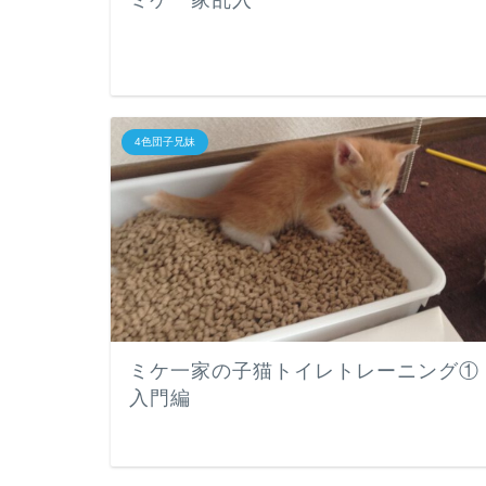
ミケ一家乱入
4色団子兄妹
ミケ一家の子猫トイレトレーニング①
入門編