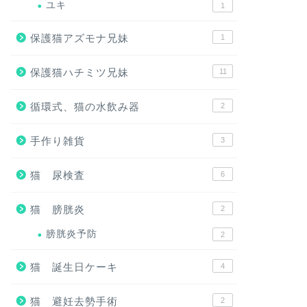
ユキ
1
保護猫アズモナ兄妹
1
保護猫ハチミツ兄妹
11
循環式、猫の水飲み器
2
手作り雑貨
3
猫 尿検査
6
猫 膀胱炎
2
膀胱炎予防
2
猫 誕生日ケーキ
4
猫 避妊去勢手術
2