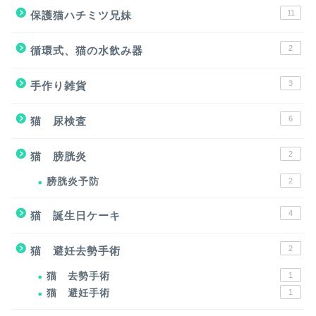
11
保護猫ハチミツ兄妹
2
循環式、猫の水飲み器
3
手作り雑貨
6
猫 尿検査
2
猫 膀胱炎
膀胱炎予防
2
4
猫 誕生日ケーキ
2
猫 避妊去勢手術
猫 去勢手術
1
猫 避妊手術
1