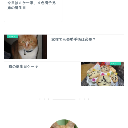
今日はミケ一家、４色団子兄
妹の誕生日
家猫でも去勢手術は必要？
猫の誕生日ケーキ