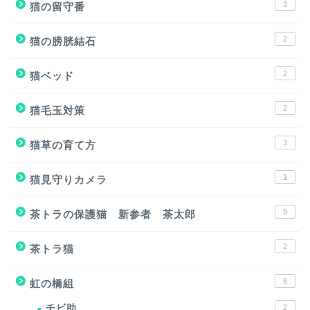
3
猫の留守番
2
猫の膀胱結石
2
猫ベッド
2
猫毛玉対策
3
猫草の育て方
1
猫見守りカメラ
9
茶トラの保護猫 新参者 茶太郎
2
茶トラ猫
6
虹の橋組
チビ助
2