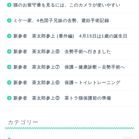
猫のお留守番を見るには、このカメラが使いやすい
ミケ一家、4色団子兄妹の去勢、避妊手術記録
新参者 茶太郎参上 (番外編) 4月15日は1歳の誕生日
新参者 茶太郎参上⑧ 去勢手術へ行きました
新参者 茶太郎参上⑦ 保護～健康診断～去勢手術へ
新参者 茶太郎参上⑥ 保護～トイレトレーニング
新参者 茶太郎参上⑤ 茶トラ猫保護前の準備
カテゴリー