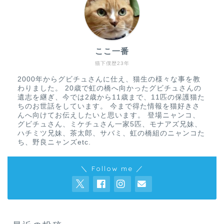
ここ一番
猫下僕歴23年
2000年からグビチュさんに仕え、猫生の様々な事を教
わりました。 20歳で虹の橋へ向かったグビチュさんの
遺志を継ぎ、今では2歳から11歳まで、11匹の保護猫た
ちのお世話をしています。 今まで得た情報を猫好きさ
んへ向けてお伝えしたいと思います。 登場ニャンコ、
グビチュさん、ミケチュさん一家5匹、モナアズ兄妹、
ハチミツ兄妹、茶太郎、サバミ、虹の橋組のニャンコた
ち、野良ニャンズetc.
＼ Follow me ／