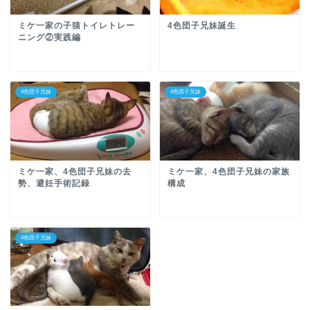
ミケ一家の子猫トイレトレー
4色団子兄妹誕生
ニング②実践編
4色団子兄妹
4色団子兄妹
ミケ一家、4色団子兄妹の去
ミケ一家、4色団子兄妹の家族
勢、避妊手術記録
構成
4色団子兄妹