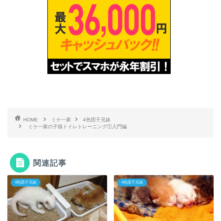
HOME
ミケ一家
4色団子兄妹
ミケ一家の子猫トイレトレーニング①入門編
関連記事
4色団子兄妹
4色団子兄妹