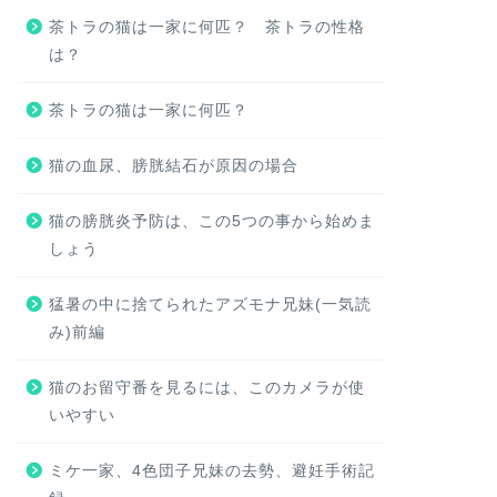
茶トラの猫は一家に何匹？ 茶トラの性格
は？
茶トラの猫は一家に何匹？
猫の血尿、膀胱結石が原因の場合
猫の膀胱炎予防は、この5つの事から始めま
しょう
猛暑の中に捨てられたアズモナ兄妹(一気読
み)前編
猫のお留守番を見るには、このカメラが使
いやすい
ミケ一家、4色団子兄妹の去勢、避妊手術記