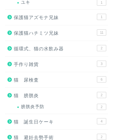
ユキ
1
保護猫アズモナ兄妹
1
保護猫ハチミツ兄妹
11
循環式、猫の水飲み器
2
手作り雑貨
3
猫 尿検査
6
猫 膀胱炎
2
膀胱炎予防
2
猫 誕生日ケーキ
4
猫 避妊去勢手術
2