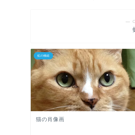
― 
虹の橋組
猫の肖像画