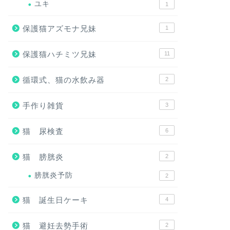
ユキ
1
保護猫アズモナ兄妹
1
保護猫ハチミツ兄妹
11
循環式、猫の水飲み器
2
手作り雑貨
3
猫 尿検査
6
猫 膀胱炎
2
膀胱炎予防
2
猫 誕生日ケーキ
4
猫 避妊去勢手術
2