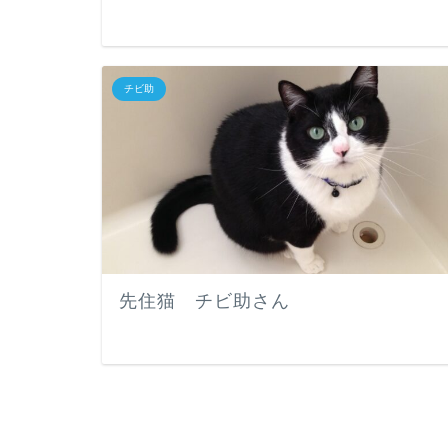
チビ助
先住猫 チビ助さん