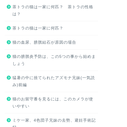
茶トラの猫は一家に何匹？ 茶トラの性格
は？
茶トラの猫は一家に何匹？
猫の血尿、膀胱結石が原因の場合
猫の膀胱炎予防は、この5つの事から始めま
しょう
猛暑の中に捨てられたアズモナ兄妹(一気読
み)前編
猫のお留守番を見るには、このカメラが使
いやすい
ミケ一家、4色団子兄妹の去勢、避妊手術記