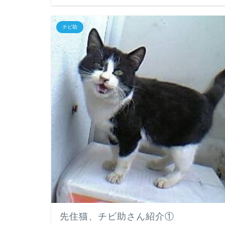
チビ助
先住猫、チビ助さん紹介①