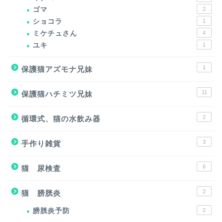
ゴマ
2
ショコラ
1
ミケチュさん
4
ユキ
1
1
保護猫アズモナ兄妹
11
保護猫ハチミツ兄妹
2
循環式、猫の水飲み器
3
手作り雑貨
6
猫 尿検査
2
猫 膀胱炎
膀胱炎予防
2