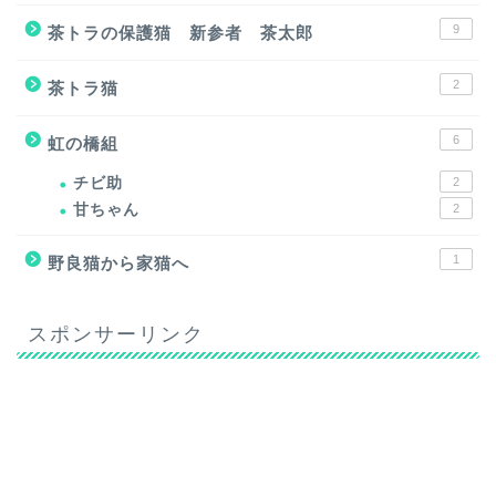
9
茶トラの保護猫 新参者 茶太郎
2
茶トラ猫
6
虹の橋組
チビ助
2
甘ちゃん
2
1
野良猫から家猫へ
スポンサーリンク