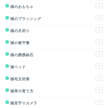
1
猫のおもちゃ
1
猫のブラッシング
1
猫の爪切り
3
猫の留守番
2
猫の膀胱結石
2
猫ベッド
2
猫毛玉対策
3
猫草の育て方
1
猫見守りカメラ