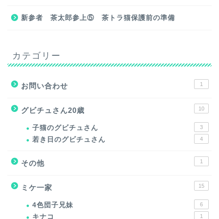
新参者 茶太郎参上⑤ 茶トラ猫保護前の準備
カテゴリー
1
お問い合わせ
10
グビチュさん20歳
子猫のグビチュさん
3
若き日のグビチュさん
4
1
その他
15
ミケ一家
4色団子兄妹
6
キナコ
1