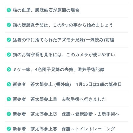
猫の血尿、膀胱結石が原因の場合
猫の膀胱炎予防は、この5つの事から始めましょう
猛暑の中に捨てられたアズモナ兄妹(一気読み)前編
猫のお留守番を見るには、このカメラが使いやすい
ミケ一家、4色団子兄妹の去勢、避妊手術記録
新参者 茶太郎参上 (番外編) 4月15日は1歳の誕生日
新参者 茶太郎参上⑧ 去勢手術へ行きました
新参者 茶太郎参上⑦ 保護～健康診断～去勢手術へ
新参者 茶太郎参上⑥ 保護～トイレトレーニング