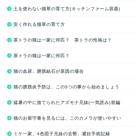
土を使わない猫草の育て方(キッチンファーム容器)
安く作れる猫草の育て方
茶トラの猫は一家に何匹？ 茶トラの性格は？
茶トラの猫は一家に何匹？
猫の血尿、膀胱結石が原因の場合
猫の膀胱炎予防は、この5つの事から始めましょう
猛暑の中に捨てられたアズモナ兄妹(一気読み)前編
猫のお留守番を見るには、このカメラが使いやすい
ミケ一家、4色団子兄妹の去勢、避妊手術記録