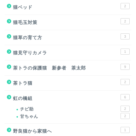
2
猫ベッド
2
猫毛玉対策
3
猫草の育て方
1
猫見守りカメラ
9
茶トラの保護猫 新参者 茶太郎
2
茶トラ猫
6
虹の橋組
チビ助
2
甘ちゃん
2
1
野良猫から家猫へ