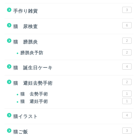
3
手作り雑貨
6
猫 尿検査
2
猫 膀胱炎
膀胱炎予防
2
4
猫 誕生日ケーキ
2
猫 避妊去勢手術
猫 去勢手術
1
猫 避妊手術
1
4
猫イラスト
3
猫ご飯