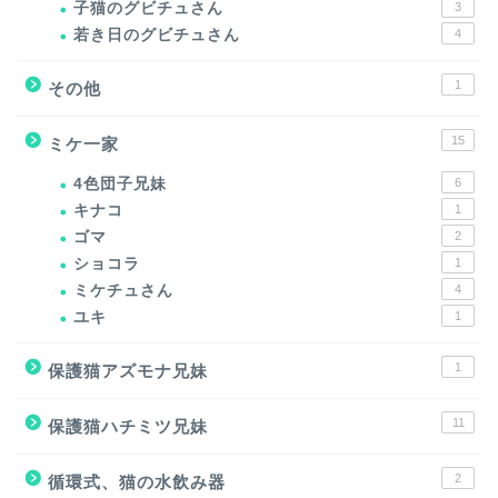
子猫のグビチュさん
3
若き日のグビチュさん
4
1
その他
15
ミケ一家
4色団子兄妹
6
キナコ
1
ゴマ
2
ショコラ
1
ミケチュさん
4
ユキ
1
1
保護猫アズモナ兄妹
11
保護猫ハチミツ兄妹
2
循環式、猫の水飲み器