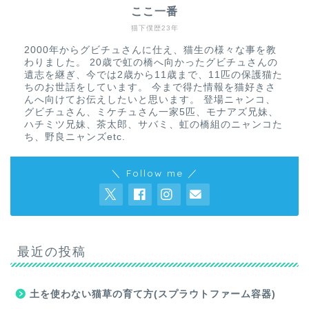
ここ一番
猫下僕歴23年
2000年からグビチュさんに仕え、猫生の様々な事を教
わりました。 20歳で虹の橋へ向かったグビチュさんの
遺志を継ぎ、今では2歳から11歳まで、11匹の保護猫た
ちのお世話をしています。 今まで得た情報を猫好きさ
んへ向けてお伝えしたいと思います。 登場ニャンコ、
グビチュさん、ミケチュさん一家5匹、モナアズ兄妹、
ハチミツ兄妹、茶太郎、サバミ、虹の橋組のニャンコた
ち、野良ニャンズetc.
＼ Follow me ／
最近の投稿
土を使わない猫草の育て方(スプラウトファーム容器)