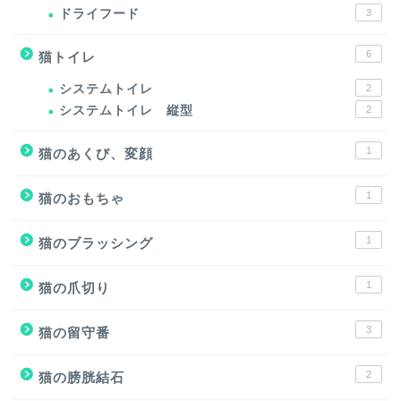
ドライフード
3
6
猫トイレ
システムトイレ
2
システムトイレ 縦型
2
1
猫のあくび、変顔
1
猫のおもちゃ
1
猫のブラッシング
1
猫の爪切り
3
猫の留守番
2
猫の膀胱結石