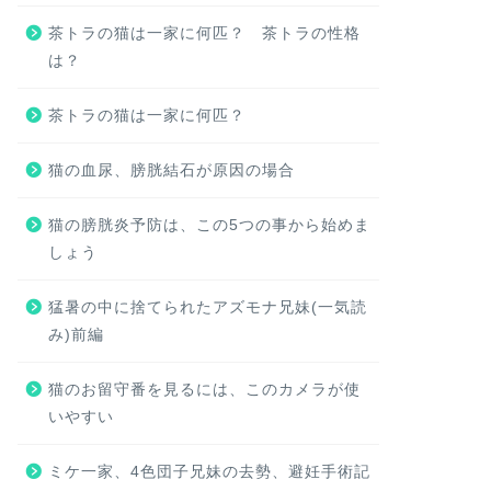
茶トラの猫は一家に何匹？ 茶トラの性格
は？
茶トラの猫は一家に何匹？
猫の血尿、膀胱結石が原因の場合
猫の膀胱炎予防は、この5つの事から始めま
しょう
猛暑の中に捨てられたアズモナ兄妹(一気読
み)前編
猫のお留守番を見るには、このカメラが使
いやすい
ミケ一家、4色団子兄妹の去勢、避妊手術記