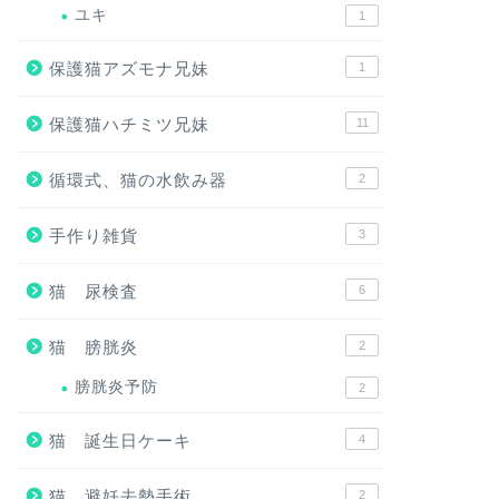
ユキ
1
保護猫アズモナ兄妹
1
保護猫ハチミツ兄妹
11
循環式、猫の水飲み器
2
手作り雑貨
3
猫 尿検査
6
猫 膀胱炎
2
膀胱炎予防
2
猫 誕生日ケーキ
4
猫 避妊去勢手術
2