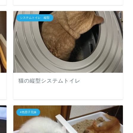
システムトイレ 縦型
猫の縦型システムトイレ
4色団子兄妹