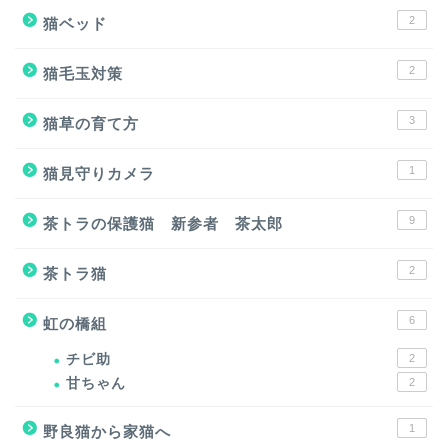
2
猫ベッド
2
猫毛玉対策
3
猫草の育て方
1
猫見守りカメラ
9
茶トラの保護猫 新参者 茶太郎
2
茶トラ猫
6
虹の橋組
チビ助
2
甘ちゃん
2
1
野良猫から家猫へ