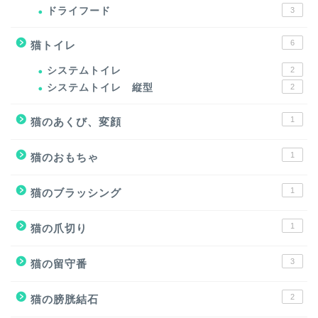
ドライフード
3
6
猫トイレ
システムトイレ
2
システムトイレ 縦型
2
1
猫のあくび、変顔
1
猫のおもちゃ
1
猫のブラッシング
1
猫の爪切り
3
猫の留守番
2
猫の膀胱結石