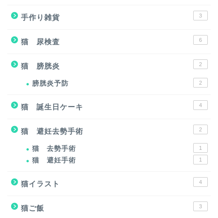
3
手作り雑貨
6
猫 尿検査
2
猫 膀胱炎
膀胱炎予防
2
4
猫 誕生日ケーキ
2
猫 避妊去勢手術
猫 去勢手術
1
猫 避妊手術
1
4
猫イラスト
3
猫ご飯