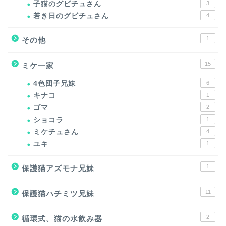
子猫のグビチュさん
3
若き日のグビチュさん
4
1
その他
15
ミケ一家
4色団子兄妹
6
キナコ
1
ゴマ
2
ショコラ
1
ミケチュさん
4
ユキ
1
1
保護猫アズモナ兄妹
11
保護猫ハチミツ兄妹
2
循環式、猫の水飲み器