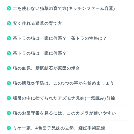
土を使わない猫草の育て方(キッチンファーム容器)
安く作れる猫草の育て方
茶トラの猫は一家に何匹？ 茶トラの性格は？
茶トラの猫は一家に何匹？
猫の血尿、膀胱結石が原因の場合
猫の膀胱炎予防は、この5つの事から始めましょう
猛暑の中に捨てられたアズモナ兄妹(一気読み)前編
猫のお留守番を見るには、このカメラが使いやすい
ミケ一家、4色団子兄妹の去勢、避妊手術記録