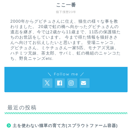
ここ一番
猫下僕歴23年
2000年からグビチュさんに仕え、猫生の様々な事を教
わりました。 20歳で虹の橋へ向かったグビチュさんの
遺志を継ぎ、今では2歳から11歳まで、11匹の保護猫た
ちのお世話をしています。 今まで得た情報を猫好きさ
んへ向けてお伝えしたいと思います。 登場ニャンコ、
グビチュさん、ミケチュさん一家5匹、モナアズ兄妹、
ハチミツ兄妹、茶太郎、サバミ、虹の橋組のニャンコた
ち、野良ニャンズetc.
＼ Follow me ／
最近の投稿
土を使わない猫草の育て方(スプラウトファーム容器)