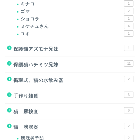
キナコ
1
ゴマ
2
ショコラ
1
ミケチュさん
4
ユキ
1
1
保護猫アズモナ兄妹
11
保護猫ハチミツ兄妹
2
循環式、猫の水飲み器
3
手作り雑貨
6
猫 尿検査
2
猫 膀胱炎
膀胱炎予防
2