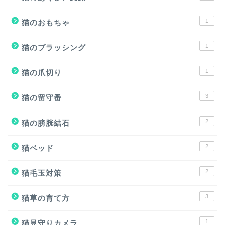
1
猫のおもちゃ
1
猫のブラッシング
1
猫の爪切り
3
猫の留守番
2
猫の膀胱結石
2
猫ベッド
2
猫毛玉対策
3
猫草の育て方
1
猫見守りカメラ