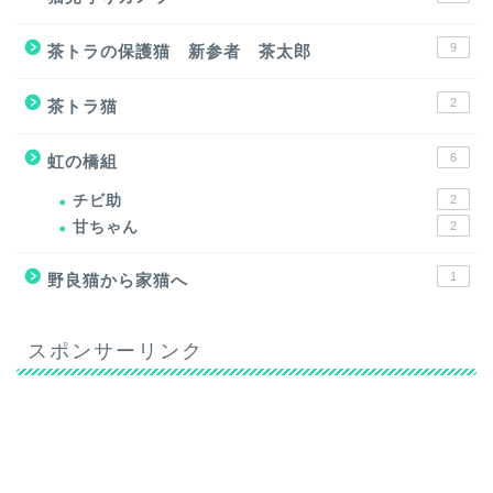
9
茶トラの保護猫 新参者 茶太郎
2
茶トラ猫
6
虹の橋組
チビ助
2
甘ちゃん
2
1
野良猫から家猫へ
スポンサーリンク