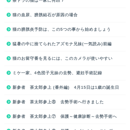
茶トラの猫は一家に何匹？
猫の血尿、膀胱結石が原因の場合
猫の膀胱炎予防は、この5つの事から始めましょう
猛暑の中に捨てられたアズモナ兄妹(一気読み)前編
猫のお留守番を見るには、このカメラが使いやすい
ミケ一家、4色団子兄妹の去勢、避妊手術記録
新参者 茶太郎参上 (番外編) 4月15日は1歳の誕生日
新参者 茶太郎参上⑧ 去勢手術へ行きました
新参者 茶太郎参上⑦ 保護～健康診断～去勢手術へ