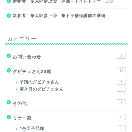
新参者 茶太郎参上⑥ 保護～トイレトレーニング
新参者 茶太郎参上⑤ 茶トラ猫保護前の準備
カテゴリー
1
お問い合わせ
10
グビチュさん20歳
子猫のグビチュさん
3
若き日のグビチュさん
4
1
その他
15
ミケ一家
4色団子兄妹
6