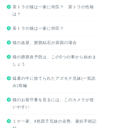
茶トラの猫は一家に何匹？ 茶トラの性格
は？
茶トラの猫は一家に何匹？
猫の血尿、膀胱結石が原因の場合
猫の膀胱炎予防は、この5つの事から始めま
しょう
猛暑の中に捨てられたアズモナ兄妹(一気読
み)前編
猫のお留守番を見るには、このカメラが使
いやすい
ミケ一家、4色団子兄妹の去勢、避妊手術記