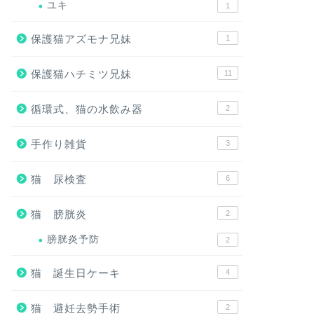
ユキ
1
保護猫アズモナ兄妹
1
保護猫ハチミツ兄妹
11
循環式、猫の水飲み器
2
手作り雑貨
3
猫 尿検査
6
猫 膀胱炎
2
膀胱炎予防
2
猫 誕生日ケーキ
4
猫 避妊去勢手術
2