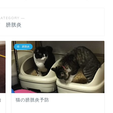
CATEGORY ―
猫 膀胱炎
猫 膀胱炎
始
猫の膀胱炎予防