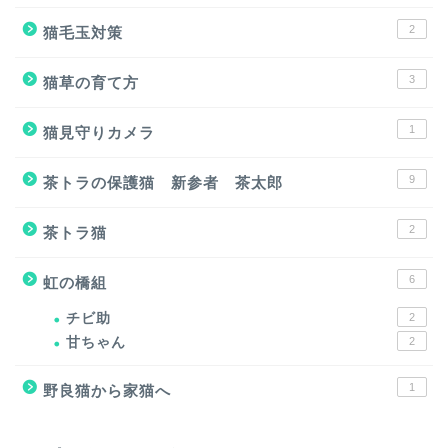
2
猫毛玉対策
3
猫草の育て方
1
猫見守りカメラ
9
茶トラの保護猫 新参者 茶太郎
2
茶トラ猫
6
虹の橋組
チビ助
2
甘ちゃん
2
1
野良猫から家猫へ