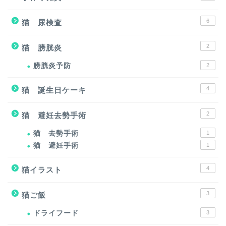
6
猫 尿検査
2
猫 膀胱炎
膀胱炎予防
2
4
猫 誕生日ケーキ
2
猫 避妊去勢手術
猫 去勢手術
1
猫 避妊手術
1
4
猫イラスト
3
猫ご飯
ドライフード
3