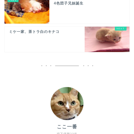
4色団子兄妹誕生
ミケ一家、茶トラ白のキナコ
ここ一番
猫下僕歴23年