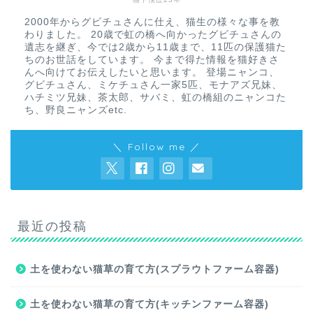
2000年からグビチュさんに仕え、猫生の様々な事を教
わりました。 20歳で虹の橋へ向かったグビチュさんの
遺志を継ぎ、今では2歳から11歳まで、11匹の保護猫た
ちのお世話をしています。 今まで得た情報を猫好きさ
んへ向けてお伝えしたいと思います。 登場ニャンコ、
グビチュさん、ミケチュさん一家5匹、モナアズ兄妹、
ハチミツ兄妹、茶太郎、サバミ、虹の橋組のニャンコた
ち、野良ニャンズetc.
＼ Follow me ／
最近の投稿
土を使わない猫草の育て方(スプラウトファーム容器)
土を使わない猫草の育て方(キッチンファーム容器)