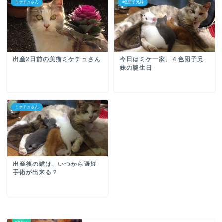
ミケチュさん
4色団子兄妹
出産2日前の美猫ミケチュさん
今日はミケ一家、４色団子兄
妹の誕生日
ミケチュさん
出産後の猫は、いつから避妊
手術が出来る？