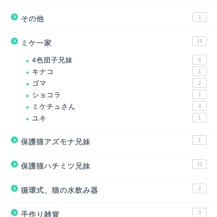
1
その他
15
ミケ一家
4色団子兄妹
6
キナコ
1
ゴマ
2
ショコラ
1
ミケチュさん
4
ユキ
1
1
保護猫アズモナ兄妹
11
保護猫ハチミツ兄妹
2
循環式、猫の水飲み器
3
手作り雑貨