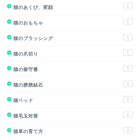
1
猫のあくび、変顔
1
猫のおもちゃ
1
猫のブラッシング
1
猫の爪切り
3
猫の留守番
2
猫の膀胱結石
2
猫ベッド
2
猫毛玉対策
3
猫草の育て方