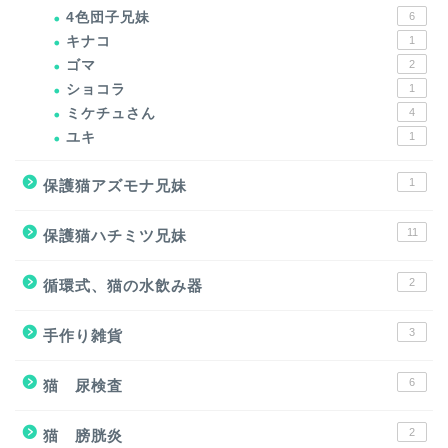
4色団子兄妹
6
キナコ
1
ゴマ
2
ショコラ
1
ミケチュさん
4
ユキ
1
1
保護猫アズモナ兄妹
11
保護猫ハチミツ兄妹
2
循環式、猫の水飲み器
3
手作り雑貨
6
猫 尿検査
2
猫 膀胱炎