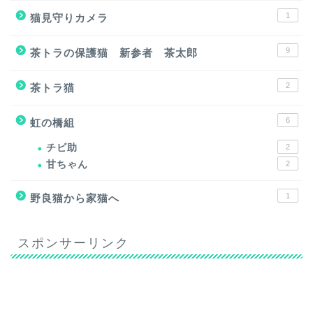
1
猫見守りカメラ
9
茶トラの保護猫 新参者 茶太郎
2
茶トラ猫
6
虹の橋組
チビ助
2
甘ちゃん
2
1
野良猫から家猫へ
スポンサーリンク