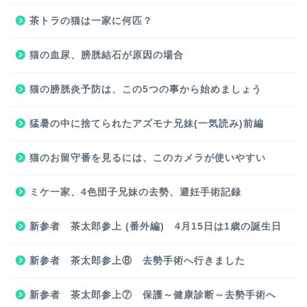
茶トラの猫は一家に何匹？
猫の血尿、膀胱結石が原因の場合
猫の膀胱炎予防は、この5つの事から始めましょう
猛暑の中に捨てられたアズモナ兄妹(一気読み)前編
猫のお留守番を見るには、このカメラが使いやすい
ミケ一家、4色団子兄妹の去勢、避妊手術記録
新参者 茶太郎参上 (番外編) 4月15日は1歳の誕生日
新参者 茶太郎参上⑧ 去勢手術へ行きました
新参者 茶太郎参上⑦ 保護～健康診断～去勢手術へ