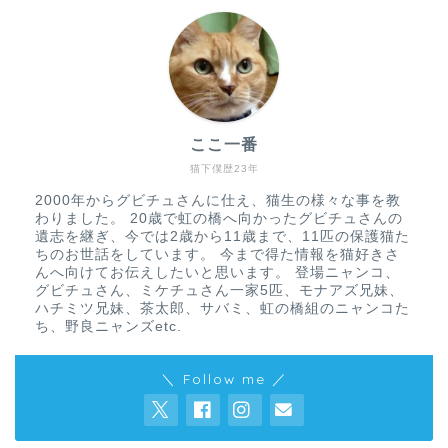
ここ一番
猫下僕歴23年
2000年からグビチュさんに仕え、猫生の様々な事を教
わりました。 20歳で虹の橋へ向かったグビチュさんの
遺志を継ぎ、今では2歳から11歳まで、11匹の保護猫た
ちのお世話をしています。 今まで得た情報を猫好きさ
んへ向けてお伝えしたいと思います。 登場ニャンコ、
グビチュさん、ミケチュさん一家5匹、モナアズ兄妹、
ハチミツ兄妹、茶太郎、サバミ、虹の橋組のニャンコた
ち、野良ニャンズetc.
＼ Follow me ／