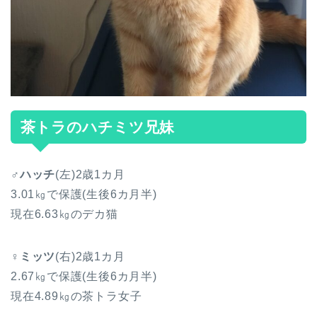
茶トラのハチミツ兄妹
♂ハッチ
(左)2歳1カ月
3.01㎏で保護(生後6カ月半)
現在6.63㎏のデカ猫
♀ミッツ
(右)2歳1カ月
2.67㎏で保護(生後6カ月半)
現在4.89㎏の茶トラ女子