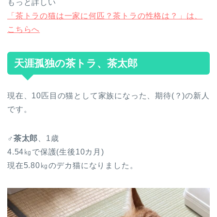
もっと詳しい
「茶トラの猫は一家に何匹？茶トラの性格は？」は、
こちらへ
天涯孤独の茶トラ、茶太郎
現在、10匹目の猫として家族になった、期待(？)の新人
です。
♂茶太郎
、1歳
4.54㎏で保護(生後10カ月)
現在5.80㎏のデカ猫になりました。