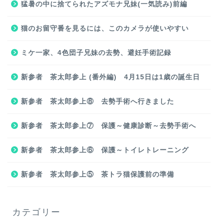
猛暑の中に捨てられたアズモナ兄妹(一気読み)前編
猫のお留守番を見るには、このカメラが使いやすい
ミケ一家、4色団子兄妹の去勢、避妊手術記録
新参者 茶太郎参上 (番外編) 4月15日は1歳の誕生日
新参者 茶太郎参上⑧ 去勢手術へ行きました
新参者 茶太郎参上⑦ 保護～健康診断～去勢手術へ
新参者 茶太郎参上⑥ 保護～トイレトレーニング
新参者 茶太郎参上⑤ 茶トラ猫保護前の準備
カテゴリー