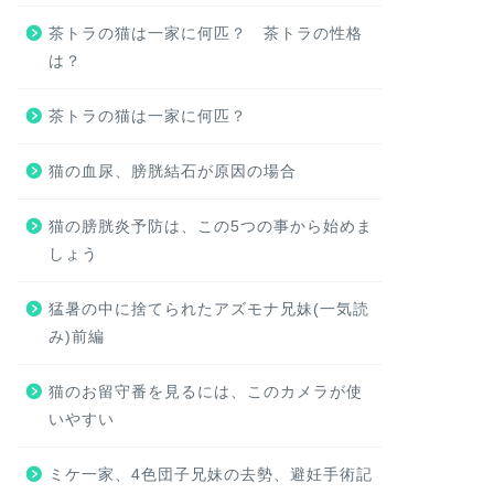
茶トラの猫は一家に何匹？ 茶トラの性格
は？
茶トラの猫は一家に何匹？
猫の血尿、膀胱結石が原因の場合
猫の膀胱炎予防は、この5つの事から始めま
しょう
猛暑の中に捨てられたアズモナ兄妹(一気読
み)前編
猫のお留守番を見るには、このカメラが使
いやすい
ミケ一家、4色団子兄妹の去勢、避妊手術記