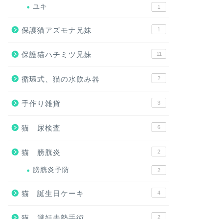
ユキ
1
保護猫アズモナ兄妹
1
保護猫ハチミツ兄妹
11
循環式、猫の水飲み器
2
手作り雑貨
3
猫 尿検査
6
猫 膀胱炎
2
膀胱炎予防
2
猫 誕生日ケーキ
4
猫 避妊去勢手術
2