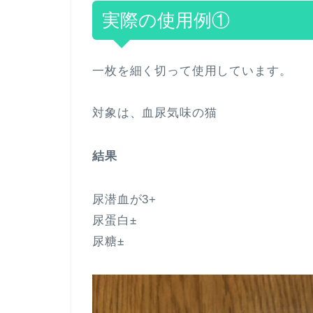
実際の使用例①
一枚を細く切って使用しています。
対象は、血尿気味の猫
結果
尿潜血が3+
尿蛋白±
尿糖±