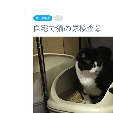
猫 尿検査
PR
自宅で猫の尿検査②