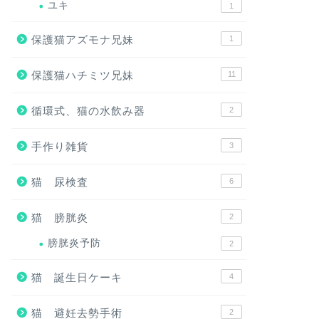
ユキ
1
保護猫アズモナ兄妹
1
保護猫ハチミツ兄妹
11
循環式、猫の水飲み器
2
手作り雑貨
3
猫 尿検査
6
猫 膀胱炎
2
膀胱炎予防
2
猫 誕生日ケーキ
4
猫 避妊去勢手術
2