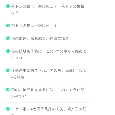
茶トラの猫は一家に何匹？ 茶トラの性格
は？
茶トラの猫は一家に何匹？
猫の血尿、膀胱結石が原因の場合
猫の膀胱炎予防は、この5つの事から始めま
しょう
猛暑の中に捨てられたアズモナ兄妹(一気読
み)前編
猫のお留守番を見るには、このカメラが使
いやすい
ミケ一家、4色団子兄妹の去勢、避妊手術記