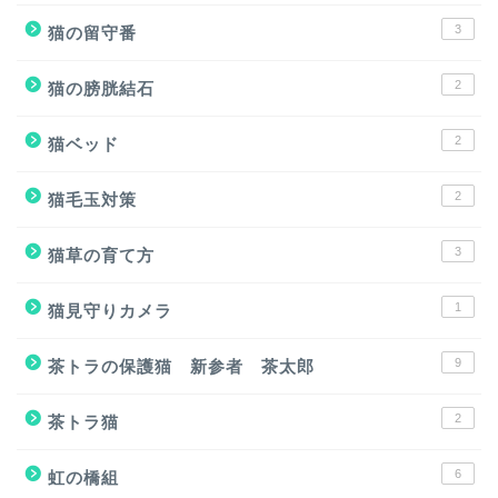
3
猫の留守番
2
猫の膀胱結石
2
猫ベッド
2
猫毛玉対策
3
猫草の育て方
1
猫見守りカメラ
9
茶トラの保護猫 新参者 茶太郎
2
茶トラ猫
6
虹の橋組