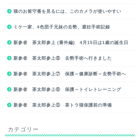
猫のお留守番を見るには、このカメラが使いやすい
ミケ一家、4色団子兄妹の去勢、避妊手術記録
新参者 茶太郎参上 (番外編) 4月15日は1歳の誕生日
新参者 茶太郎参上⑧ 去勢手術へ行きました
新参者 茶太郎参上⑦ 保護～健康診断～去勢手術へ
新参者 茶太郎参上⑥ 保護～トイレトレーニング
新参者 茶太郎参上⑤ 茶トラ猫保護前の準備
カテゴリー