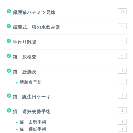
11
保護猫ハチミツ兄妹
2
循環式、猫の水飲み器
3
手作り雑貨
6
猫 尿検査
2
猫 膀胱炎
膀胱炎予防
2
4
猫 誕生日ケーキ
2
猫 避妊去勢手術
猫 去勢手術
1
猫 避妊手術
1