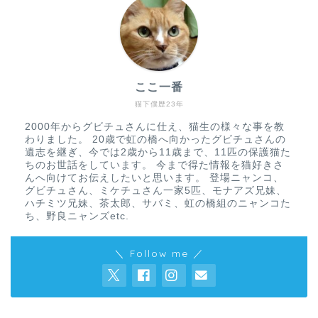
ここ一番
猫下僕歴23年
2000年からグビチュさんに仕え、猫生の様々な事を教
わりました。 20歳で虹の橋へ向かったグビチュさんの
遺志を継ぎ、今では2歳から11歳まで、11匹の保護猫た
ちのお世話をしています。 今まで得た情報を猫好きさ
んへ向けてお伝えしたいと思います。 登場ニャンコ、
グビチュさん、ミケチュさん一家5匹、モナアズ兄妹、
ハチミツ兄妹、茶太郎、サバミ、虹の橋組のニャンコた
ち、野良ニャンズetc.
＼ Follow me ／