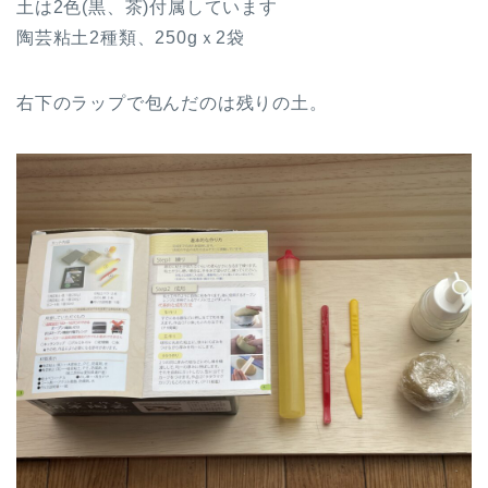
土は2色(黒、茶)付属しています
陶芸粘土2種類、250gｘ2袋
右下のラップで包んだのは残りの土。