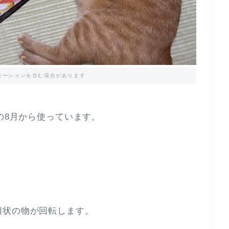
モーションを含む場合があります
の8月から使っています。
紐状の物が回転します。
。