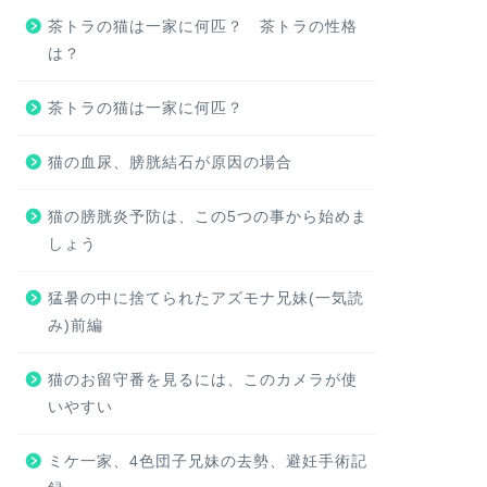
茶トラの猫は一家に何匹？ 茶トラの性格
は？
茶トラの猫は一家に何匹？
猫の血尿、膀胱結石が原因の場合
猫の膀胱炎予防は、この5つの事から始めま
しょう
猛暑の中に捨てられたアズモナ兄妹(一気読
み)前編
猫のお留守番を見るには、このカメラが使
いやすい
ミケ一家、4色団子兄妹の去勢、避妊手術記