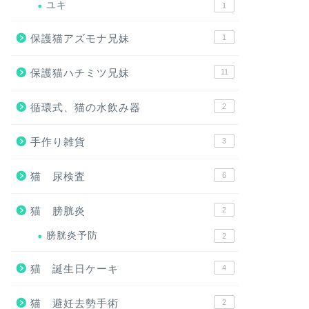
ユキ
1
保護猫アズモナ兄妹
1
保護猫ハチミツ兄妹
11
循環式、猫の水飲み器
2
手作り雑貨
3
猫 尿検査
6
猫 膀胱炎
2
膀胱炎予防
2
猫 誕生日ケーキ
4
猫 避妊去勢手術
2