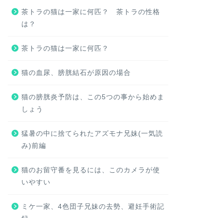
茶トラの猫は一家に何匹？ 茶トラの性格
は？
茶トラの猫は一家に何匹？
猫の血尿、膀胱結石が原因の場合
猫の膀胱炎予防は、この5つの事から始めま
しょう
猛暑の中に捨てられたアズモナ兄妹(一気読
み)前編
猫のお留守番を見るには、このカメラが使
いやすい
ミケ一家、4色団子兄妹の去勢、避妊手術記