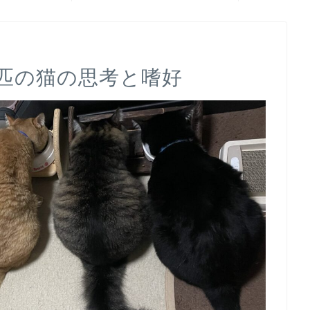
0匹の猫の思考と嗜好