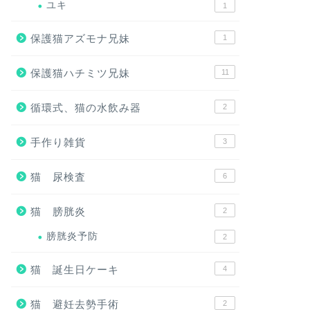
ユキ
1
保護猫アズモナ兄妹
1
保護猫ハチミツ兄妹
11
循環式、猫の水飲み器
2
手作り雑貨
3
猫 尿検査
6
猫 膀胱炎
2
膀胱炎予防
2
猫 誕生日ケーキ
4
猫 避妊去勢手術
2