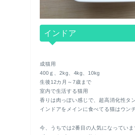
インドア
成猫用
400ｇ、2kg、4kg、10kg
生後12カ月～7歳まで
室内で生活する猫用
香りは肉っぽい感じで、超高消化性タ
インドアをメインに食べてる猫はウン
今、うちでは2番目の人気になっていま