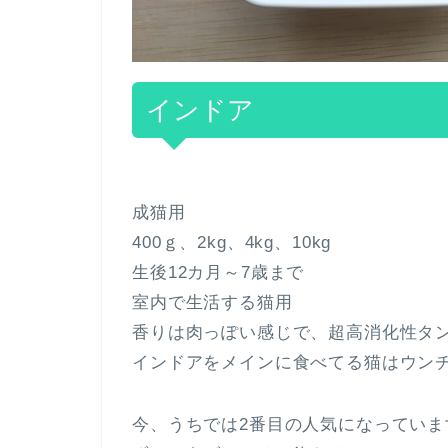
インドア
成猫用
400ｇ、2kg、4kg、10kg
生後12カ月～7歳まで
室内で生活する猫用
香りは肉っぽい感じで、超高消化性タ
インドアをメインに食べてる猫はウン
今、うちでは2番目の人気になっていま