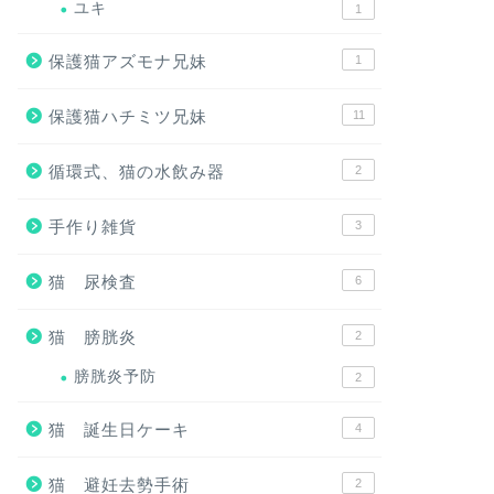
ユキ
1
保護猫アズモナ兄妹
1
保護猫ハチミツ兄妹
11
循環式、猫の水飲み器
2
手作り雑貨
3
猫 尿検査
6
猫 膀胱炎
2
膀胱炎予防
2
猫 誕生日ケーキ
4
猫 避妊去勢手術
2