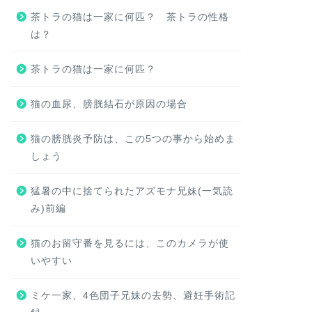
茶トラの猫は一家に何匹？ 茶トラの性格
は？
茶トラの猫は一家に何匹？
猫の血尿、膀胱結石が原因の場合
猫の膀胱炎予防は、この5つの事から始めま
しょう
猛暑の中に捨てられたアズモナ兄妹(一気読
み)前編
猫のお留守番を見るには、このカメラが使
いやすい
ミケ一家、4色団子兄妹の去勢、避妊手術記