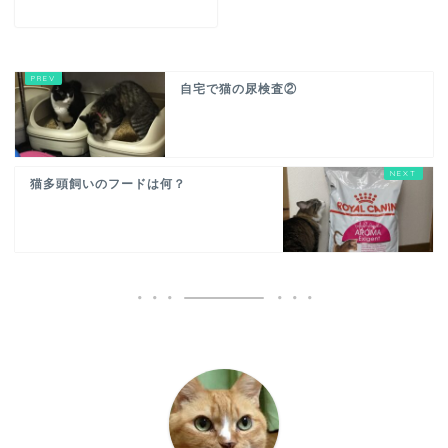
自宅で猫の尿検査②
猫多頭飼いのフードは何？