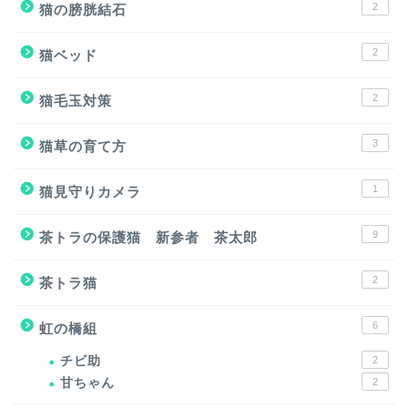
2
猫の膀胱結石
2
猫ベッド
2
猫毛玉対策
3
猫草の育て方
1
猫見守りカメラ
9
茶トラの保護猫 新参者 茶太郎
2
茶トラ猫
6
虹の橋組
チビ助
2
甘ちゃん
2