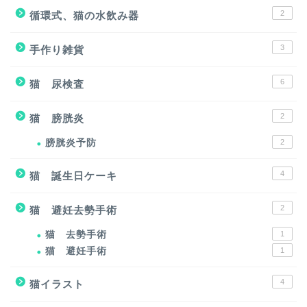
2
循環式、猫の水飲み器
3
手作り雑貨
6
猫 尿検査
2
猫 膀胱炎
膀胱炎予防
2
4
猫 誕生日ケーキ
2
猫 避妊去勢手術
猫 去勢手術
1
猫 避妊手術
1
4
猫イラスト