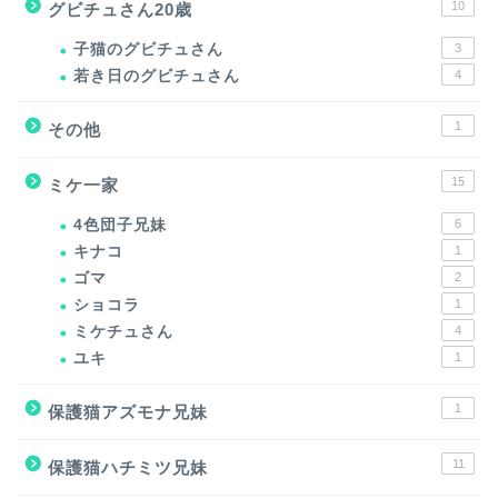
10
グビチュさん20歳
子猫のグビチュさん
3
若き日のグビチュさん
4
1
その他
15
ミケ一家
4色団子兄妹
6
キナコ
1
ゴマ
2
ショコラ
1
ミケチュさん
4
ユキ
1
1
保護猫アズモナ兄妹
11
保護猫ハチミツ兄妹