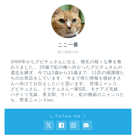
ここ一番
猫下僕歴23年
2000年からグビチュさんに仕え、猫生の様々な事を教
わりました。 20歳で虹の橋へ向かったグビチュさんの
遺志を継ぎ、今では2歳から11歳まで、11匹の保護猫た
ちのお世話をしています。 今まで得た情報を猫好きさ
んへ向けてお伝えしたいと思います。 登場ニャンコ、
グビチュさん、ミケチュさん一家5匹、モナアズ兄妹、
ハチミツ兄妹、茶太郎、サバミ、虹の橋組のニャンコた
ち、野良ニャンズetc.
＼ Follow me ／