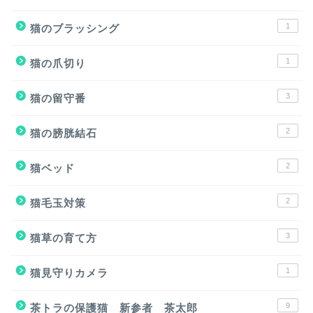
1
猫のブラッシング
1
猫の爪切り
3
猫の留守番
2
猫の膀胱結石
2
猫ベッド
2
猫毛玉対策
3
猫草の育て方
1
猫見守りカメラ
9
茶トラの保護猫 新参者 茶太郎