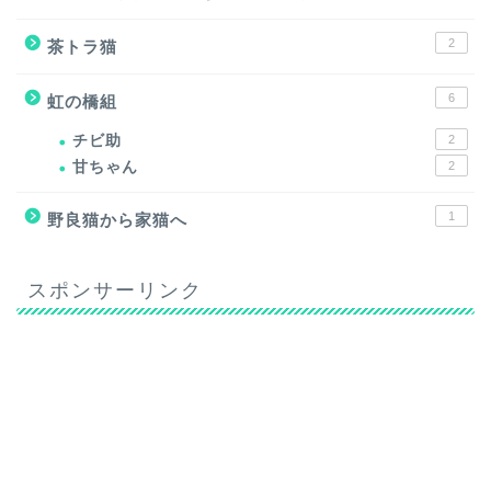
2
茶トラ猫
6
虹の橋組
チビ助
2
甘ちゃん
2
1
野良猫から家猫へ
スポンサーリンク