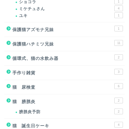
ショコラ
1
ミケチュさん
4
ユキ
1
1
保護猫アズモナ兄妹
11
保護猫ハチミツ兄妹
2
循環式、猫の水飲み器
3
手作り雑貨
6
猫 尿検査
2
猫 膀胱炎
膀胱炎予防
2
4
猫 誕生日ケーキ