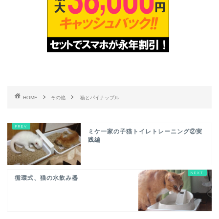
HOME
その他
猫とパイナップル
ミケ一家の子猫トイレトレーニング②実
践編
循環式、猫の水飲み器