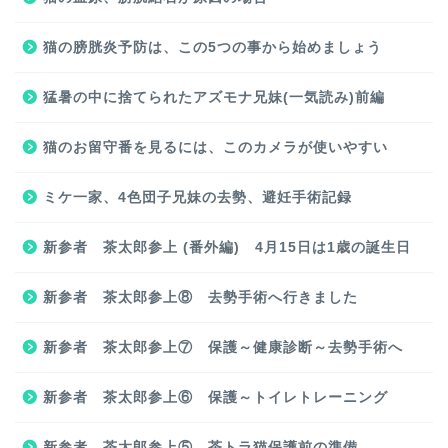
猫の膀胱炎予防は、この5つの事から始めましょう
猛暑の中に捨てられたアズモナ兄妹(一気読み)前編
猫のお留守番を見るには、このカメラが使いやすい
ミケ一家、4色団子兄妹の去勢、避妊手術記録
新参者 茶太郎参上 (番外編) 4月15日は1歳の誕生日
新参者 茶太郎参上⑧ 去勢手術へ行きました
新参者 茶太郎参上⑦ 保護～健康診断～去勢手術へ
新参者 茶太郎参上⑥ 保護～トイレトレーニング
新参者 茶太郎参上⑤ 茶トラ猫保護前の準備