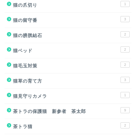
1
猫の爪切り
3
猫の留守番
2
猫の膀胱結石
2
猫ベッド
2
猫毛玉対策
3
猫草の育て方
1
猫見守りカメラ
9
茶トラの保護猫 新参者 茶太郎
2
茶トラ猫