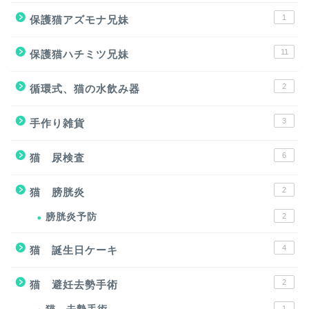
1
保護猫アズモナ兄妹
11
保護猫ハチミツ兄妹
2
循環式、猫の水飲み器
3
手作り雑貨
6
猫 尿検査
2
猫 膀胱炎
膀胱炎予防
2
4
猫 誕生日ケーキ
2
猫 避妊去勢手術
1