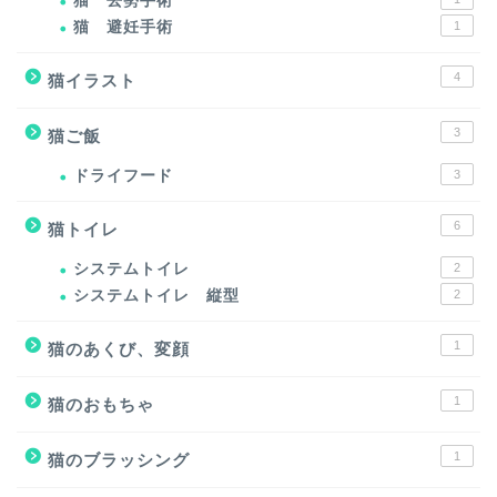
猫 去勢手術
猫 避妊手術
1
4
猫イラスト
3
猫ご飯
ドライフード
3
6
猫トイレ
システムトイレ
2
システムトイレ 縦型
2
1
猫のあくび、変顔
1
猫のおもちゃ
1
猫のブラッシング