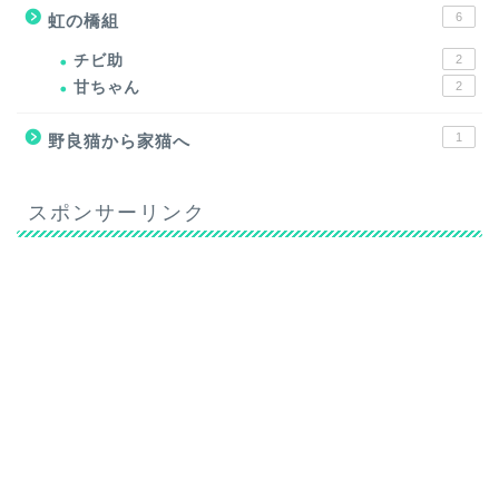
6
虹の橋組
チビ助
2
甘ちゃん
2
1
野良猫から家猫へ
スポンサーリンク