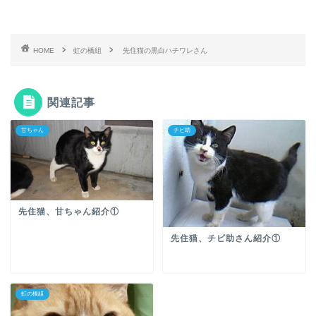
HOME
虹の橋組
先住猫の黒白ハチワレさん
関連記事
甘ちゃん
チビ助
先住猫、甘ちゃん紹介①
先住猫、チビ助さん紹介①
虹の橋組