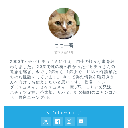
ここ一番
猫下僕歴23年
2000年からグビチュさんに仕え、猫生の様々な事を教
わりました。 20歳で虹の橋へ向かったグビチュさんの
遺志を継ぎ、今では2歳から11歳まで、11匹の保護猫た
ちのお世話をしています。 今まで得た情報を猫好きさ
んへ向けてお伝えしたいと思います。 登場ニャンコ、
グビチュさん、ミケチュさん一家5匹、モナアズ兄妹、
ハチミツ兄妹、茶太郎、サバミ、虹の橋組のニャンコた
ち、野良ニャンズetc.
＼ Follow me ／