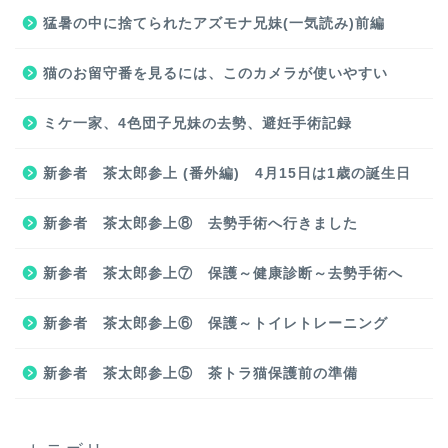
猛暑の中に捨てられたアズモナ兄妹(一気読み)前編
猫のお留守番を見るには、このカメラが使いやすい
ミケ一家、4色団子兄妹の去勢、避妊手術記録
新参者 茶太郎参上 (番外編) 4月15日は1歳の誕生日
新参者 茶太郎参上⑧ 去勢手術へ行きました
新参者 茶太郎参上⑦ 保護～健康診断～去勢手術へ
新参者 茶太郎参上⑥ 保護～トイレトレーニング
新参者 茶太郎参上⑤ 茶トラ猫保護前の準備