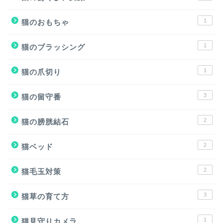
1
猫のおもちゃ
1
猫のブラッシング
1
猫の爪切り
3
猫の留守番
2
猫の膀胱結石
2
猫ベッド
2
猫毛玉対策
3
猫草の育て方
1
猫見守りカメラ