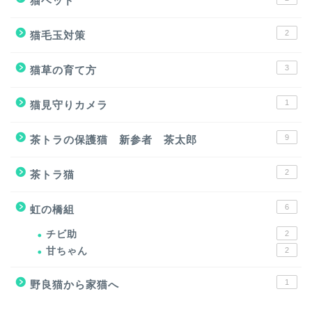
猫ベッド
2
猫毛玉対策
3
猫草の育て方
1
猫見守りカメラ
9
茶トラの保護猫 新参者 茶太郎
2
茶トラ猫
6
虹の橋組
チビ助
2
甘ちゃん
2
1
野良猫から家猫へ