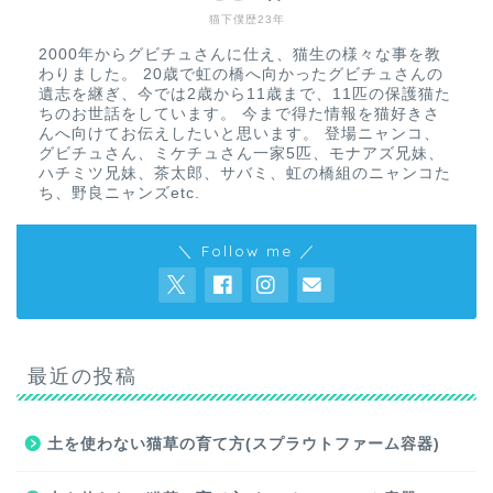
猫下僕歴23年
2000年からグビチュさんに仕え、猫生の様々な事を教
わりました。 20歳で虹の橋へ向かったグビチュさんの
遺志を継ぎ、今では2歳から11歳まで、11匹の保護猫た
ちのお世話をしています。 今まで得た情報を猫好きさ
んへ向けてお伝えしたいと思います。 登場ニャンコ、
グビチュさん、ミケチュさん一家5匹、モナアズ兄妹、
ハチミツ兄妹、茶太郎、サバミ、虹の橋組のニャンコた
ち、野良ニャンズetc.
＼ Follow me ／
最近の投稿
土を使わない猫草の育て方(スプラウトファーム容器)