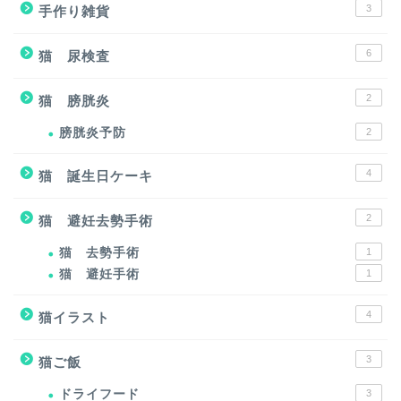
3
手作り雑貨
6
猫 尿検査
2
猫 膀胱炎
膀胱炎予防
2
4
猫 誕生日ケーキ
2
猫 避妊去勢手術
猫 去勢手術
1
猫 避妊手術
1
4
猫イラスト
3
猫ご飯
ドライフード
3