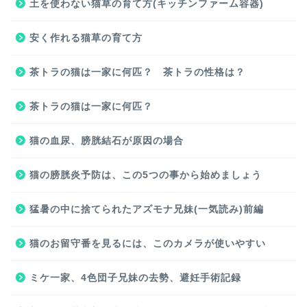
土を使わない猫草の育て方(キッチンファーム容器)
安く作れる猫草の育て方
茶トラの猫は一家に何匹？ 茶トラの性格は？
茶トラの猫は一家に何匹？
猫の血尿、膀胱結石が原因の場合
猫の膀胱炎予防は、この5つの事から始めましょう
猛暑の中に捨てられたアズモナ兄妹(一気読み)前編
猫のお留守番を見るには、このカメラが使いやすい
ミケ一家、4色団子兄妹の去勢、避妊手術記録