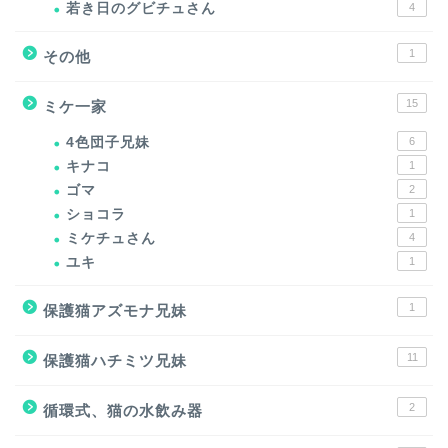
若き日のグビチュさん
4
1
その他
15
ミケ一家
4色団子兄妹
6
キナコ
1
ゴマ
2
ショコラ
1
ミケチュさん
4
ユキ
1
1
保護猫アズモナ兄妹
11
保護猫ハチミツ兄妹
2
循環式、猫の水飲み器