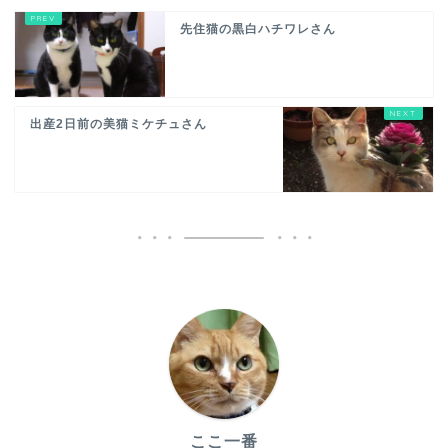
先住猫の黒白ハチワレさん
出産2日前の美猫ミケチュさん
ここ一番