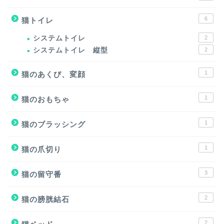
6
猫トイレ
システムトイレ
2
システムトイレ 縦型
2
1
猫のあくび、変顔
1
猫のおもちゃ
1
猫のブラッシング
1
猫の爪切り
3
猫の留守番
2
猫の膀胱結石
2